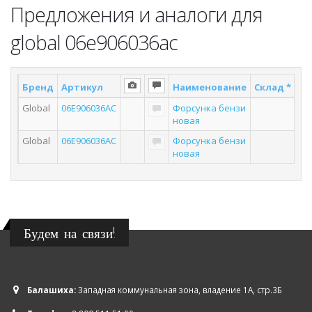
Предложения и аналоги для
global 06e906036ac
Бренд
Артикул
Наименование
Склад *
По
Global
06E906036AC
Форсунка бензи
новая
Global
06E906036AC
Форсунка бензи
новая
Будем на связи!
Балашиха:
Западная коммунальная зона, владение 1А, стр.3Б