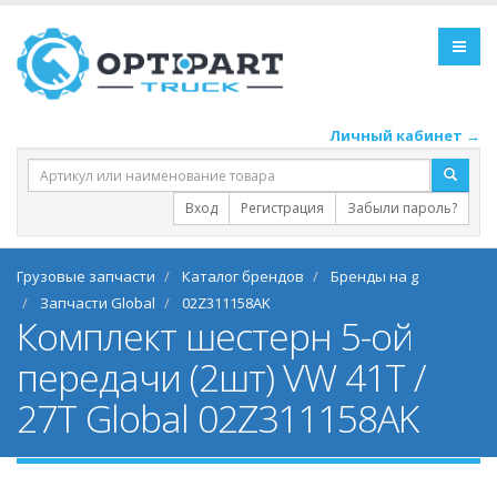
Личный кабинет →
Вход
Регистрация
Забыли пароль?
Грузовые запчасти
Каталог брендов
Бренды на g
Запчасти Global
02Z311158AK
Комплект шестерн 5-ой
передачи (2шт) VW 41T /
27T Global 02Z311158AK