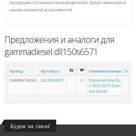
продукцию остальных производителей, представленную в
нашем огромном ассортименте!
Предложения и аналоги для
gammadiesel dll150s6571
Бренд
Артикул
Наименование
Склад
GAMMA DIESEL
DLL150S6571
Распылитель DL
L 150 S 6571 Gam
ma Diesel
Будем на связи!