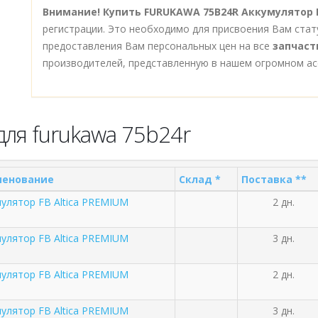
Внимание!
Купить FURUKAWA 75B24R Аккумулятор F
регистрации. Это необходимо для присвоения Вам стат
предоставления Вам персональных цен на все
запчаст
производителей, представленную в нашем огромном ас
ля furukawa 75b24r
енование
Склад *
Поставка **
улятор FB Altica PREMIUM
2 дн.
улятор FB Altica PREMIUM
3 дн.
улятор FB Altica PREMIUM
2 дн.
улятор FB Altica PREMIUM
3 дн.