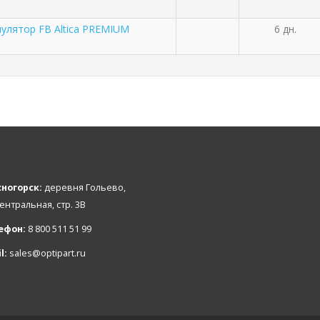
улятор FB Altica PREMIUM
6 дн.
ногорск:
деревня Гольево,
Центральная, стр. 3В
ефон:
8 800 511 51 99
l:
sales@optipart.ru