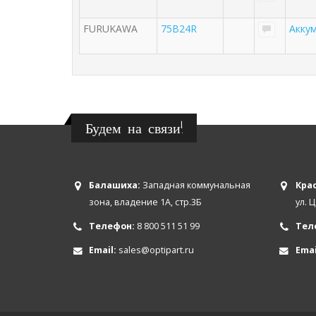
FURUKAWA
75B24R
Аккум
Будем на связи!
Балашиха:
Западная коммунальная
Крас
зона, владение 1А, стр.3Б
ул. 
Телефон:
8 800 511 51 99
Тел
Email:
sales@optipart.ru
Emai