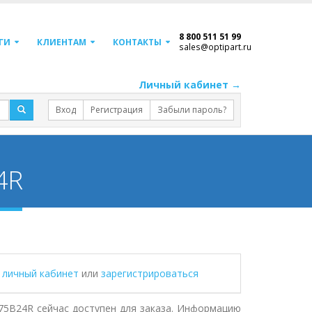
8 800 511 51 99
ГИ
КЛИЕНТАМ
КОНТАКТЫ
sales@optipart.ru
Личный кабинет →
Вход
Регистрация
Забыли пароль?
4R
в личный кабинет
или
зарегистрироваться
75B24R сейчас доступен для заказа. Информацию