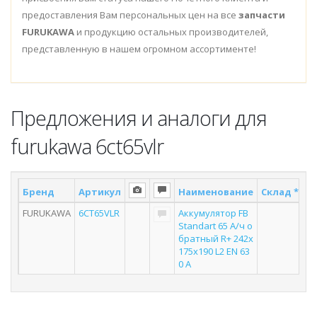
предоставления Вам персональных цен на все
запчасти
FURUKAWA
и продукцию остальных производителей,
представленную в нашем огромном ассортименте!
Предложения и аналоги для
furukawa 6ct65vlr
Бренд
Артикул
Наименование
Склад *
П
FURUKAWA
6CT65VLR
Аккумулятор FB
Standart 65 А/ч о
братный R+ 242x
175x190 L2 EN 63
0 А