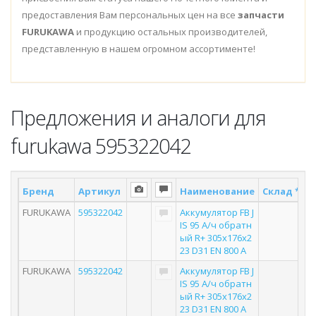
предоставления Вам персональных цен на все
запчасти
FURUKAWA
и продукцию остальных производителей,
представленную в нашем огромном ассортименте!
Предложения и аналоги для
furukawa 595322042
Бренд
Артикул
Наименование
Склад *
П
FURUKAWA
595322042
Аккумулятор FB J
IS 95 А/ч обратн
ый R+ 305x176x2
23 D31 EN 800 А
FURUKAWA
595322042
Аккумулятор FB J
IS 95 А/ч обратн
ый R+ 305x176x2
23 D31 EN 800 А