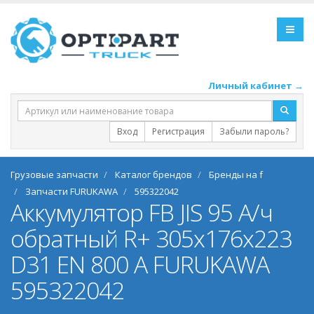
Личный кабинет →
Вход
Регистрация
Забыли пароль?
Грузовые запчасти
Каталог брендов
Бренды на f
Запчасти FURUKAWA
595322042
Аккумулятор FB JIS 95 А/ч
обратный R+ 305x176x223
D31 EN 800 А FURUKAWA
595322042