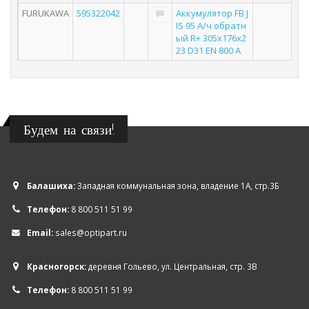
FURUKAWA
595322042
Аккумулятор FB J
IS 95 А/ч обратн
ый R+ 305x176x2
23 D31 EN 800 А
Будем на связи!
Балашиха:
Западная коммунальная зона, владение 1А, стр.3Б
Телефон:
8 800 511 51 99
Email:
sales@optipart.ru
Красногорск:
деревня Гольево, ул. Центральная, стр. 3В
Телефон:
8 800 511 51 99