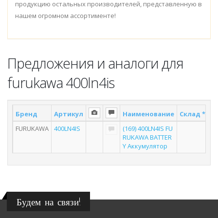
продукцию остальных производителей, представленную в
нашем огромном ассортименте!
Предложения и аналоги для
furukawa 400ln4is
Бренд
Артикул
Наименование
Склад *
П
FURUKAWA
400LN4IS
(169) 400LN4IS FU
RUKAWA BATTER
Y Аккумулятор
Будем на связи!