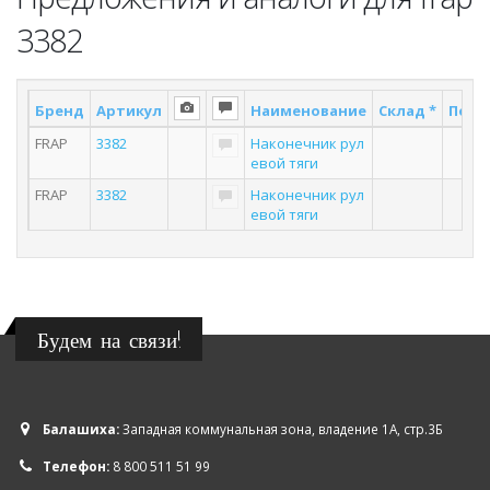
3382
Бренд
Артикул
Наименование
Склад *
Поста
FRAP
3382
Наконечник рул
1
евой тяги
FRAP
3382
Наконечник рул
3
евой тяги
Будем на связи!
Балашиха:
Западная коммунальная зона, владение 1А, стр.3Б
Телефон:
8 800 511 51 99