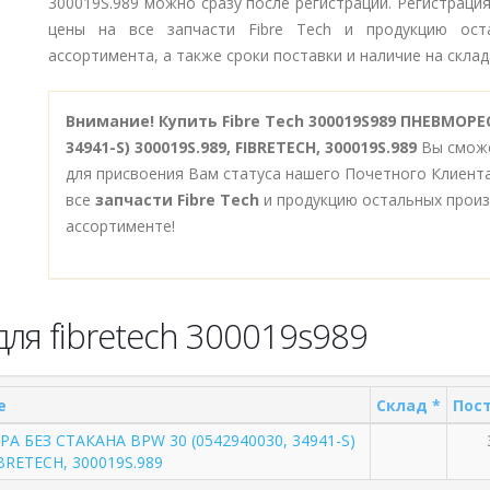
300019S.989 можно сразу после регистрации. Регистраци
цены на все запчасти Fibre Tech и продукцию ост
ассортимента, а также сроки поставки и наличие на склад
Внимание!
Купить Fibre Tech 300019S989 ПНЕВМОРЕ
34941-S) 300019S.989, FIBRETECH, 300019S.989
Вы сможе
для присвоения Вам статуса нашего Почетного Клиент
все
запчасти Fibre Tech
и продукцию остальных произ
ассортименте!
ля fibretech 300019s989
е
Склад *
Пост
 БЕЗ СТАКАНА BPW 30 (0542940030, 34941-S)
IBRETECH, 300019S.989