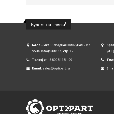
Будем на связи!
Балашиха:
Западная коммунальная
Крас
зона, владение 1А, стр.3Б
ул. 
Телефон:
8 800 511 51 99
Тел
Email:
sales@optipart.ru
Emai