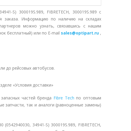
41-S) 300019S.989, FIBRETECH, 300019S.989 с
я заказа. Информацию по наличию на складах
партнеров можно узнать, связавшись с нашим
нок бесплатный) или по E-mail
sales@optipart.ru
,
ли до рейсовых автобусов.
зделе «Условия доставки»
 запасных частей бренда
Fibre Tech
по оптовым
ые запчасти, так и аналоги (равноценные замены)
0542940030, 34941-S) 300019S.989, FIBRETECH,