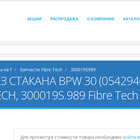
АКЦИИ
РАСПРОДАЖА
О КОМПАНИИ
КАТАЛО
ы на f
Запчасти Fibre Tech
300019S989
СТАКАНА BPW 30 (0542940
ECH, 300019S.989 Fibre Tec
Для просмотра стоимости товара необходимо
войти 