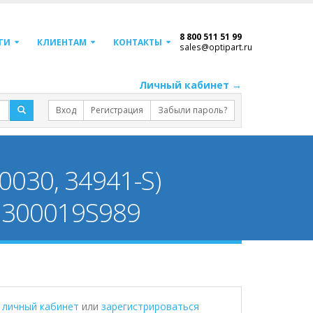
8 800 511 51 99
ГИ
КЛИЕНТАМ
КОНТАКТЫ
sales@optipart.ru
Личный кабинет →
Вход
Регистрация
Забыли пароль?
030, 34941-S)
h 300019S989
в личный кабинет
или
зарегистрироваться