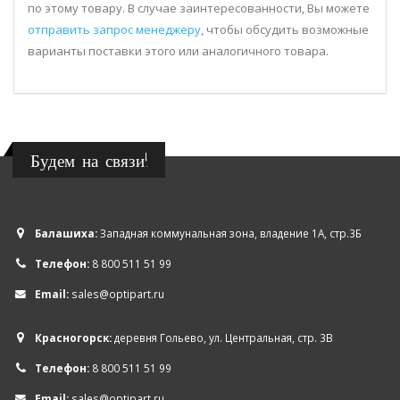
по этому товару. В случае заинтересованности, Вы можете
отправить запрос менеджеру
, чтобы обсудить возможные
варианты поставки этого или аналогичного товара.
Будем на связи!
Балашиха:
Западная коммунальная зона, владение 1А, стр.3Б
Телефон:
8 800 511 51 99
Email:
sales@optipart.ru
Красногорск:
деревня Гольево, ул. Центральная, стр. 3В
Телефон:
8 800 511 51 99
Email:
sales@optipart.ru