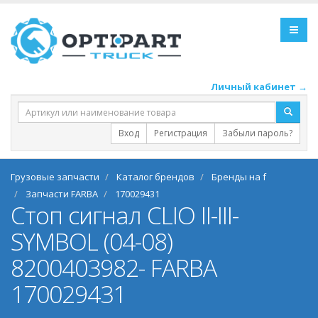
Личный кабинет →
Вход
Регистрация
Забыли пароль?
Грузовые запчасти
Каталог брендов
Бренды на f
Запчасти FARBA
170029431
Стоп сигнал CLIO II-III-
SYMBOL (04-08)
8200403982- FARBA
170029431