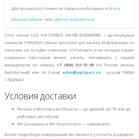
Для просмотра стоимости товара необходимо
войти в
личный кабинет
или
зарегистрироваться
Стоп сигнал CLIO II-III-SYMBOL (04-08) 8200403982- с артикульным
номером 170029431 сейчас доступен для заказа. Информацию по
наличию на складах компании «Оптипарт» и на складах наших
надежных партнеров можно узнать, связавшись с нашим
менеджером по номеру
+7 (800) 511-51-99
(по России звонок
бесплатный) или по E-mail
sales@optipart.ru
, указав FARBA
170029431
Условия доставки
Москва и Московская Область — до дверей, до ТК или до
рейсовых автобусов.
МО Балашиха и МО Красногорск — самовывоз.
Более подробную информацию Вы сможете уточнить в разделе