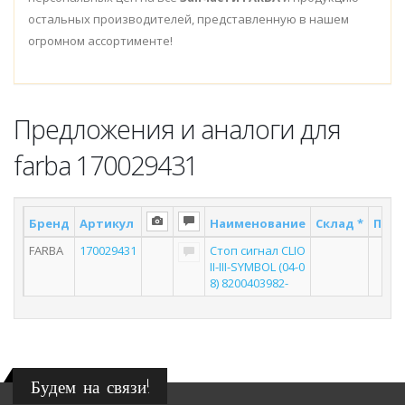
остальных производителей, представленную в нашем
огромном ассортименте!
Предложения и аналоги для
farba 170029431
Бренд
Артикул
Наименование
Склад *
Пост
FARBA
170029431
Стоп сигнал CLIO
6
II-III-SYMBOL (04-0
8) 8200403982-
Будем на связи!