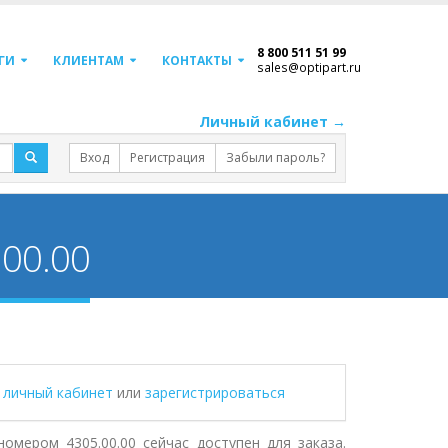
8 800 511 51 99
ГИ
КЛИЕНТАМ
КОНТАКТЫ
sales@optipart.ru
Личный кабинет →
Вход
Регистрация
Забыли пароль?
.00.00
в личный кабинет
или
зарегистрироваться
омером 4305.00.00 сейчас доступен для заказа.