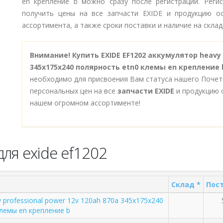
en крепление b можно сразу после регистрации. Реги
получить цены на все запчасти EXIDE и продукцию о
ассортимента, а также сроки поставки и наличие на склад
Внимание!
Купить EXIDE EF1202 аккумулятор heavy 
345х175х240 полярность etn0 клемы en крепление 
необходимо для присвоения Вам статуса нашего Почет
персональных цен на все
запчасти EXIDE
и продукцию 
нашем огромном ассортименте!
ля exide ef1202
Склад *
Пост
 professional power 12v 120ah 870a 345х175х240
лемы en крепление b