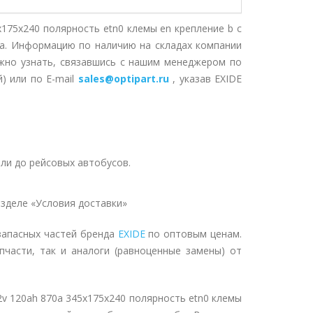
5х175х240 полярность etn0 клемы en крепление b с
за. Информацию по наличию на складах компании
жно узнать, связавшись с нашим менеджером по
) или по E-mail
sales@optipart.ru
, указав EXIDE
ли до рейсовых автобусов.
зделе «Условия доставки»
запасных частей бренда
EXIDE
по оптовым ценам.
пчасти, так и аналоги (равноценные замены) от
12v 120ah 870a 345х175х240 полярность etn0 клемы