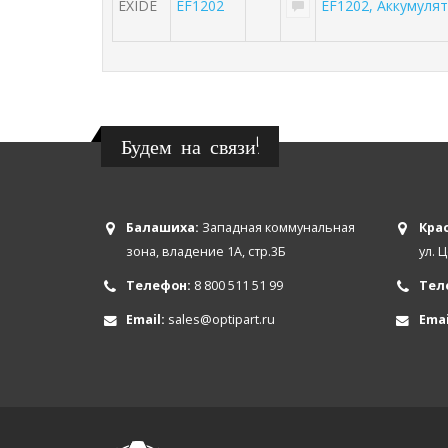
EXIDE
EF1202
EF1202, Аккумуля
Будем на связи!
Балашиха:
Западная коммунальная
Крас
зона, владение 1А, стр.3Б
ул. 
Телефон:
8 800 511 51 99
Тел
Email:
sales@optipart.ru
Emai