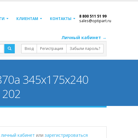
8 800 511 51 99
ГИ
КЛИЕНТАМ
КОНТАКТЫ
sales@optipart.ru
Личный кабинет →
Вход
Регистрация
Забыли пароль?
 870a 345х175х240
1202
в личный кабинет
или
зарегистрироваться