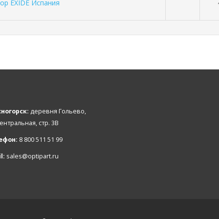
тор EXIDE Испания
ногорск:
деревня Гольево,
Центральная, стр. 3В
ефон:
8 800 511 51 99
l:
sales@optipart.ru