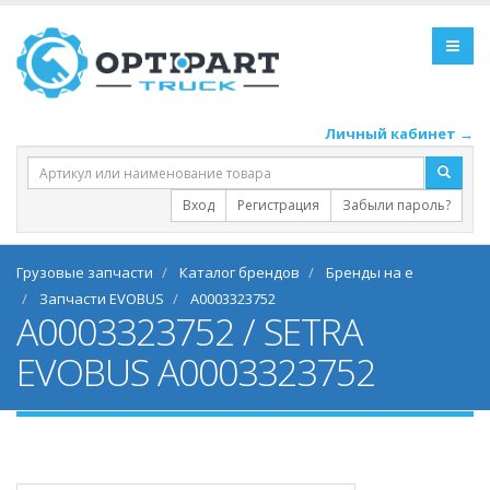
Личный кабинет →
Вход
Регистрация
Забыли пароль?
Грузовые запчасти
Каталог брендов
Бренды на e
Запчасти EVOBUS
A0003323752
A0003323752 / SETRA
EVOBUS A0003323752