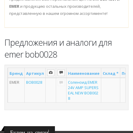
EMER
и продукцию остальных производителей,
представленную в нашем огромном ассортименте!
Предложения и аналоги для
emer bob0028
Бренд
Артикул
Наименование
Склад *
Поста
EMER
BOB0028
Соленоид EMER
6
24V AMP SUPERS
EAL NEW BOB002
8
Будем на связи!