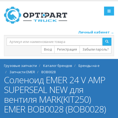
Личный кабинет →
Вход
Регистрация
Забыли пароль?
Грузовые запчасти
Каталог брендов
Бренды на e
Запчасти EMER
BOB0028
Соленоид EMER 24 V AMP
SUPERSEAL NEW для
вентиля MARK(KIT250)
EMER BOB0028 (BOB0028)