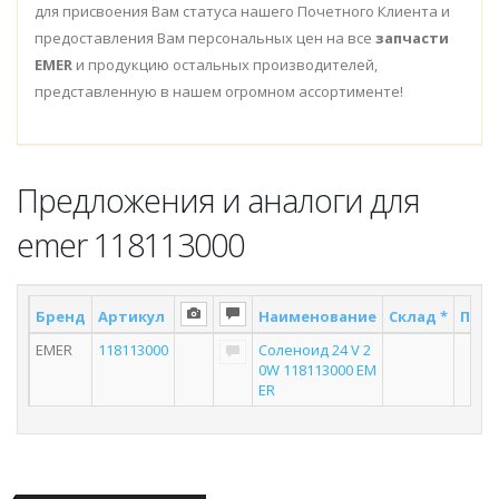
для присвоения Вам статуса нашего Почетного Клиента и
предоставления Вам персональных цен на все
запчасти
EMER
и продукцию остальных производителей,
представленную в нашем огромном ассортименте!
Предложения и аналоги для
emer 118113000
Бренд
Артикул
Наименование
Склад *
Пост
EMER
118113000
Соленоид 24 V 2
8
0W 118113000 EM
ER