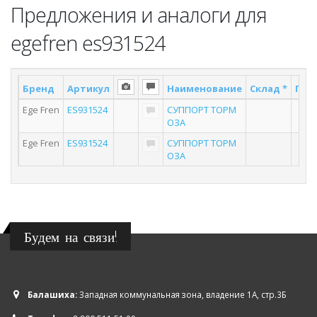
Предложения и аналоги для
egefren es931524
Бренд
Артикул
Наименование
Склад *
Пост
Ege Fren
ES931524
СУППОРТ ТОРМ
ОЗА
Ege Fren
ES931524
СУППОРТ ТОРМ
ОЗА
Будем на связи!
Балашиха:
Западная коммунальная зона, владение 1А, стр.3Б