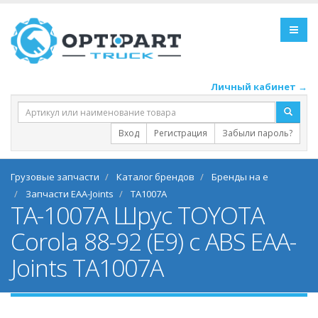
Личный кабинет →
Вход
Регистрация
Забыли пароль?
Грузовые запчасти
Каталог брендов
Бренды на e
Запчасти EAA-Joints
TA1007A
TA-1007A Шрус TOYOTA
Corola 88-92 (E9) с ABS EAA-
Joints TA1007A