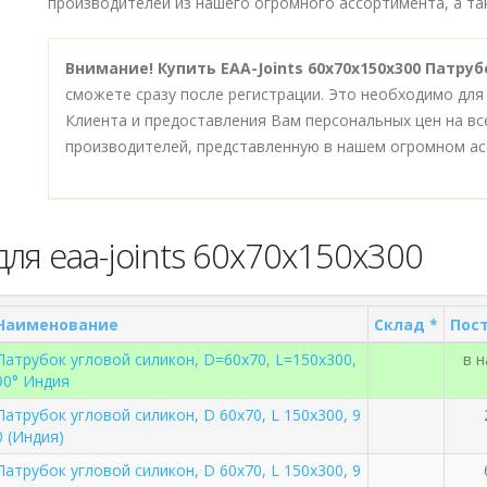
производителей из нашего огромного ассортимента, а так
Внимание!
Купить EAA-Joints 60x70x150x300 Патруб
сможете сразу после регистрации. Это необходимо для
Клиента и предоставления Вам персональных цен на в
производителей, представленную в нашем огромном ас
ля eaa-joints 60x70x150x300
Наименование
Склад *
Пост
Патрубок угловой силикон, D=60x70, L=150x300,
в 
90° Индия
Патрубок угловой силикон, D 60x70, L 150x300, 9
0 (Индия)
Патрубок угловой силикон, D 60x70, L 150x300, 9