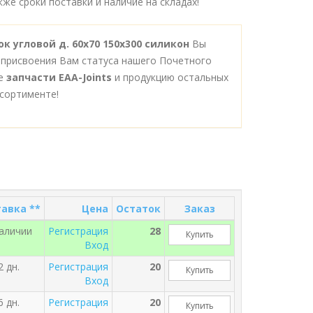
же сроки поставки и наличие на складах!
ок угловой д. 60х70 150х300 силикон
Вы
 присвоения Вам статуса нашего Почетного
се
запчасти EAA-Joints
и продукцию остальных
сортименте!
авка **
Цена
Остаток
Заказ
наличии
Регистрация
28
Купить
Вход
2 дн.
Регистрация
20
Купить
Вход
6 дн.
Регистрация
20
Купить