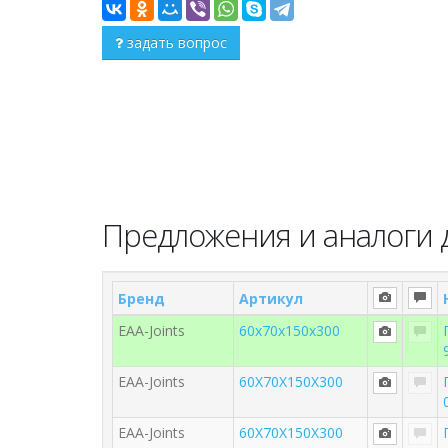
задать вопрос
Предложения и аналоги д
Бренд
Артикул
EAA-Joints
60x70x150x300
EAA-Joints
60X70X150X300
EAA-Joints
60X70X150X300