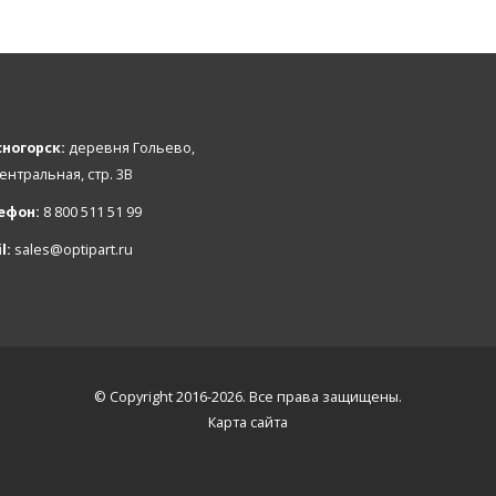
ногорск:
деревня Гольево,
Центральная, стр. 3В
ефон:
8 800 511 51 99
l:
sales@optipart.ru
© Copyright 2016-2026. Все права защищены.
Карта сайта