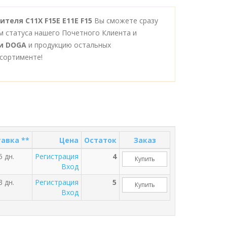
теля C11X F15E E11E F15
Вы сможете сразу
м статуса нашего Почетного Клиента и
и DOGA
и продукцию остальных
сортименте!
авка **
Цена
Остаток
Заказ
5 дн.
Регистрация
4
Купить
Вход
3 дн.
Регистрация
5
Купить
Вход