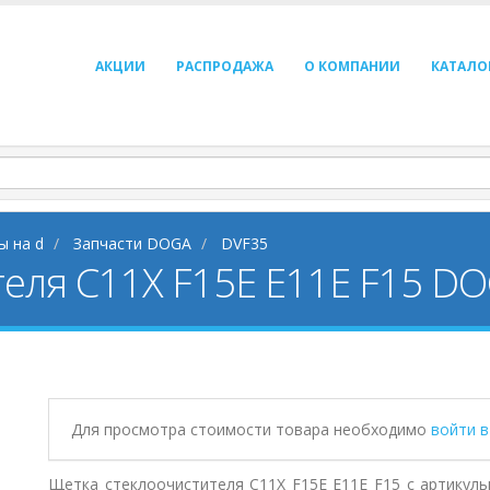
АКЦИИ
РАСПРОДАЖА
О КОМПАНИИ
КАТАЛО
ы на d
Запчасти DOGA
DVF35
теля C11X F15E E11E F15 D
Для просмотра стоимости товара необходимо
войти 
Щетка стеклоочистителя C11X F15E E11E F15 с артикуль