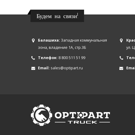
Будем на связи!
Балашиха:
Западная коммунальная
Крас
зона, владение 1А, стр.3Б
ул. 
Телефон:
8 800 511 51 99
Тел
Email:
sales@optipart.ru
Emai