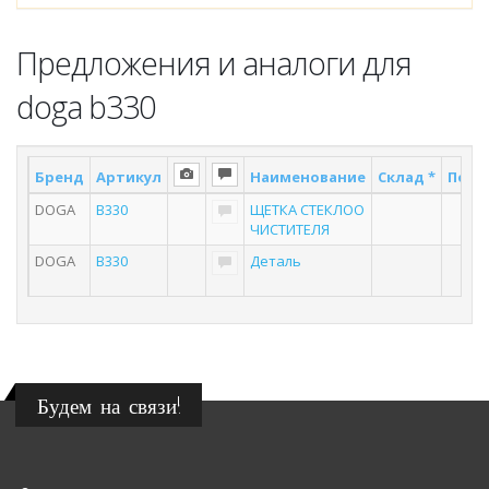
Предложения и аналоги для
doga b330
Бренд
Артикул
Наименование
Склад *
Поста
DOGA
B330
ЩЕТКА СТЕКЛОО
2
ЧИСТИТЕЛЯ
DOGA
B330
Деталь
3
Будем на связи!