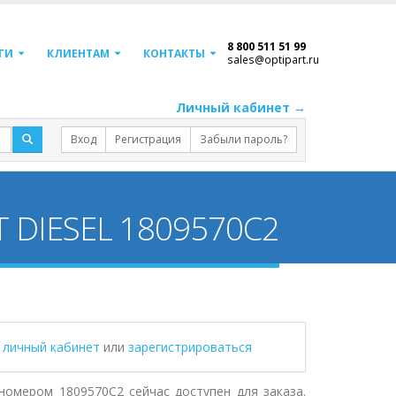
8 800 511 51 99
ГИ
КЛИЕНТАМ
КОНТАКТЫ
sales@optipart.ru
Личный кабинет →
Вход
Регистрация
Забыли пароль?
T DIESEL 1809570C2
в личный кабинет
или
зарегистрироваться
 номером 1809570C2 сейчас доступен для заказа.