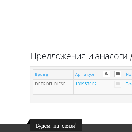
Предложения и аналоги д
Бренд
Артикул
На
DETROIT DIESEL
1809570C2
То
Будем на связи!