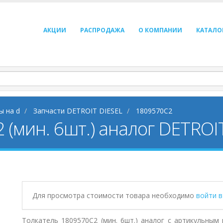
АКЦИИ
РАСПРОДАЖА
О КОМПАНИИ
КАТАЛО
ы на d
Запчасти DETROIT DIESEL
1809570C2
 (мин. 6шт.) аналог DETROI
Для просмотра стоимости товара необходимо
войти 
Толкатель 1809570C2 (мин. 6шт.) аналог с артикульным