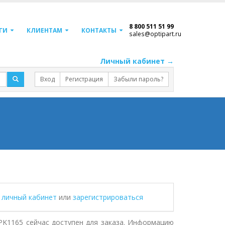
8 800 511 51 99
ГИ
КЛИЕНТАМ
КОНТАКТЫ
sales@optipart.ru
Личный кабинет →
Вход
Регистрация
Забыли пароль?
в личный кабинет
или
зарегистрироваться
K1165 сейчас доступен для заказа. Информацию