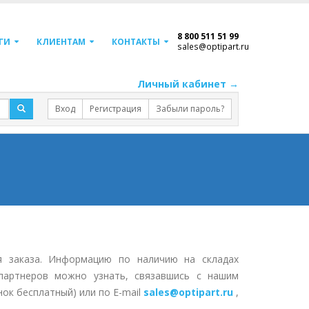
8 800 511 51 99
ГИ
КЛИЕНТАМ
КОНТАКТЫ
sales@optipart.ru
Личный кабинет →
Вход
Регистрация
Забыли пароль?
я заказа. Информацию по наличию на складах
партнеров можно узнать, связавшись с нашим
нок бесплатный) или по E-mail
sales@optipart.ru
,