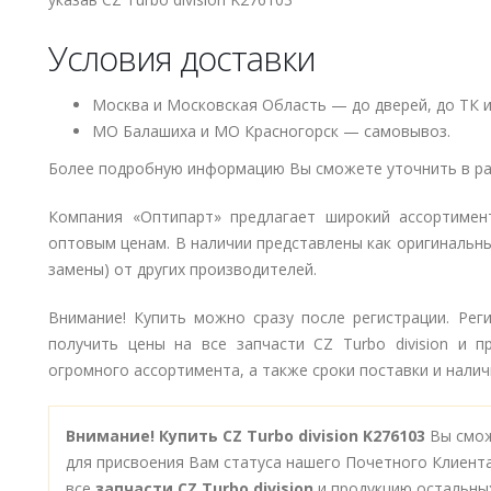
Условия доставки
Москва и Московская Область — до дверей, до ТК и
МО Балашиха и МО Красногорск — самовывоз.
Более подробную информацию Вы сможете уточнить в ра
Компания «Оптипарт» предлагает широкий ассортиме
оптовым ценам. В наличии представлены как оригинальны
замены) от других производителей.
Внимание! Купить можно сразу после регистрации. Рег
получить цены на все запчасти CZ Turbo division и 
огромного ассортимента, а также сроки поставки и наличи
Внимание!
Купить CZ Turbo division K276103
Вы смож
для присвоения Вам статуса нашего Почетного Клиент
все
запчасти CZ Turbo division
и продукцию остальны