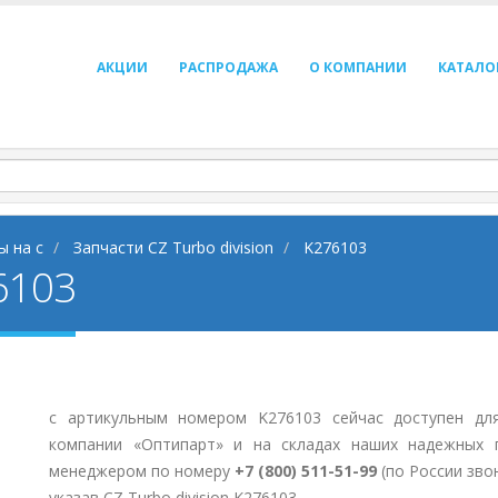
АКЦИИ
РАСПРОДАЖА
О КОМПАНИИ
КАТАЛО
ы на c
Запчасти CZ Turbo division
K276103
76103
с артикульным номером K276103 сейчас доступен дл
компании «Оптипарт» и на складах наших надежных 
менеджером по номеру
+7 (800) 511-51-99
(по России зво
указав CZ Turbo division K276103