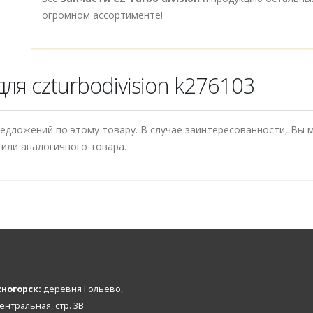
огромном ассортименте!
ля czturbodivision k276103
редложений по этому товару. В случае заинтересованности, Вы
или аналогичного товара.
ногорск:
деревня Гольево,
Центральная, стр. 3В