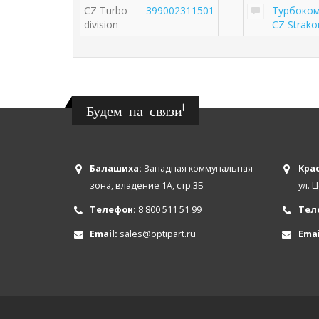
CZ Turbo
399002311501
Турбоком
division
CZ Strako
Будем на связи!
Балашиха:
Западная коммунальная
Крас
зона, владение 1А, стр.3Б
ул. 
Телефон:
8 800 511 51 99
Тел
Email:
sales@optipart.ru
Emai