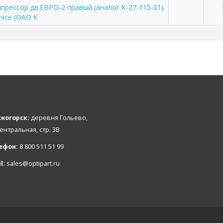
прессор дв.ЕВРО-2 правый (аналог К-27-115-01)
nice (ОАО К
ногорск:
деревня Гольево,
Центральная, стр. 3В
ефон:
8 800 511 51 99
l:
sales@optipart.ru