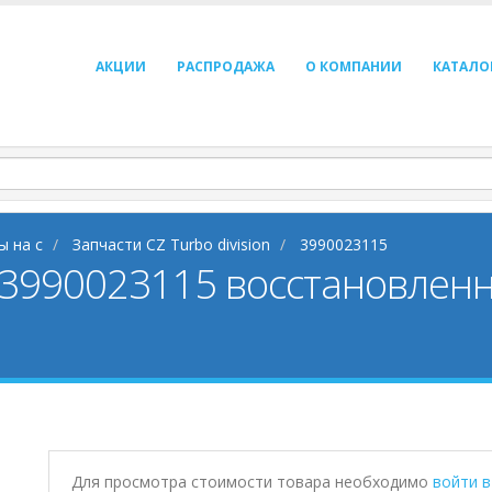
АКЦИИ
РАСПРОДАЖА
О КОМПАНИИ
КАТАЛО
ы на c
Запчасти CZ Turbo division
3990023115
3990023115 восстановленны
Для просмотра стоимости товара необходимо
войти 