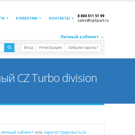
8 800 511 51 99
ГИ
КЛИЕНТАМ
КОНТАКТЫ
sales@optipart.ru
Личный кабинет →
Вход
Регистрация
Забыли пароль?
й CZ Turbo division
в личный кабинет
или
зарегистрироваться