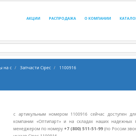
АКЦИИ
РАСПРОДАЖА
О КОМПАНИИ
КАТАЛО
ы на c
Запчасти Cipec
1100916
с артикульным номером 1100916 сейчас доступен дл
компании «Оптипарт» и на складах наших надежных 
менеджером по номеру
+7 (800) 511-51-99
(по России зво
указав Cipec 1100916