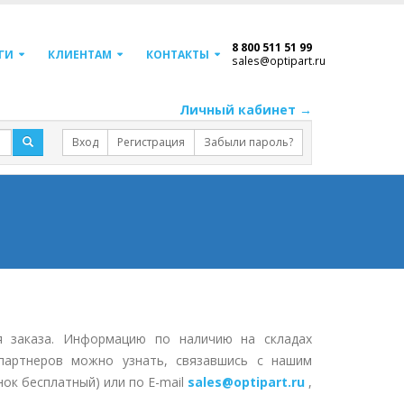
8 800 511 51 99
ГИ
КЛИЕНТАМ
КОНТАКТЫ
sales@optipart.ru
Личный кабинет →
Вход
Регистрация
Забыли пароль?
я заказа. Информацию по наличию на складах
партнеров можно узнать, связавшись с нашим
нок бесплатный) или по E-mail
sales@optipart.ru
,