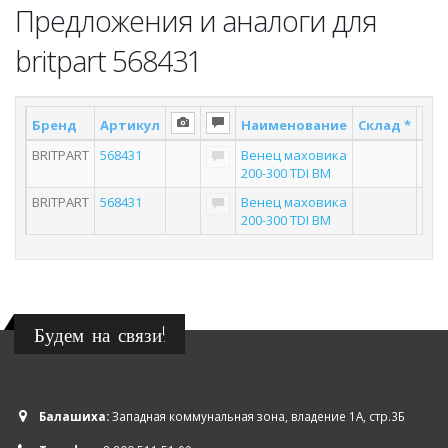
Предложения и аналоги для
britpart 568431
Бренд
Артикул
Наименование
Склад *
Пос
BRITPART
568431
Венец маховика
200-300 TDI BM
BRITPART
568431
Венец маховика
200-300 TDI BM
Будем на связи!
Балашиха:
Западная коммунальная зона, владение 1А, стр.3Б