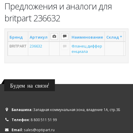
Предложения и аналоги для
britpart 236632
Бренд
Артикул
Наименование
Склад *
Пос
BRITPART
236632
Фланец диффер
енциала
Будем на связи!
Балашиха:
Западная коммунальная зона, владение 1А, стр.3Б
Телефон:
8 800 511 51 99
Email:
sales@optipart.ru