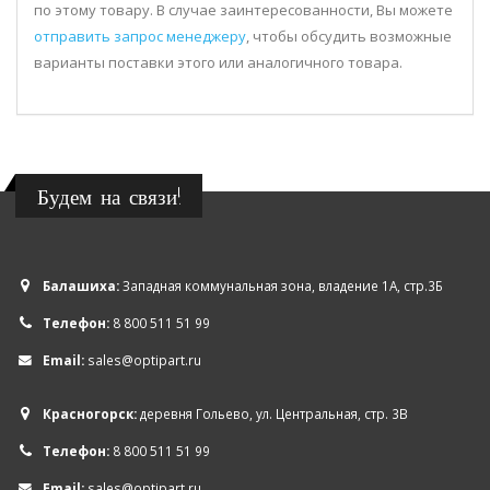
по этому товару. В случае заинтересованности, Вы можете
отправить запрос менеджеру
, чтобы обсудить возможные
варианты поставки этого или аналогичного товара.
Будем на связи!
Балашиха:
Западная коммунальная зона, владение 1А, стр.3Б
Телефон:
8 800 511 51 99
Email:
sales@optipart.ru
Красногорск:
деревня Гольево, ул. Центральная, стр. 3В
Телефон:
8 800 511 51 99
Email:
sales@optipart.ru