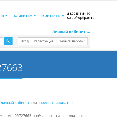
8 800 511 51 99
ГИ
КЛИЕНТАМ
КОНТАКТЫ
sales@optipart.ru
Личный кабинет →
Вход
Регистрация
Забыли пароль?
27663
в личный кабинет
или
зарегистрироваться
ером 05727663 сейчас доступен для заказа.