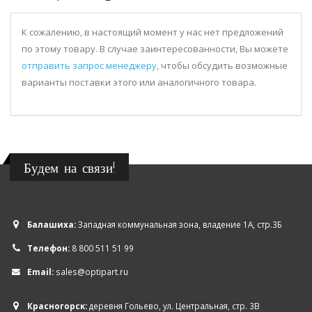
К сожалению, в настоящий момент у нас нет предложений
по этому товару. В случае заинтересованности, Вы можете
отправить запрос менеджеру
, чтобы обсудить возможные
варианты поставки этого или аналогичного товара.
Будем на связи!
Балашиха:
Западная коммунальная зона, владение 1А, стр.3Б
Телефон:
8 800 511 51 99
Email:
sales@optipart.ru
Красногорск:
деревня Гольево, ул. Центральная, стр. 3В