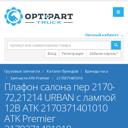
Личный кабинет →
Вход
Регистрация
Забыли пароль?
Грузовые запчасти
Каталог брендов
Бренды на a
Запчасти ATK Premier
2170371401010
Плафон салона пер 2170-
72,21214 URBAN с лампой
12В ATK 2170371401010
ATK Premier