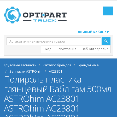
Личный кабинет →
Вход
Регистрация
Забыли пароль?
Грузовые запчасти
Каталог брендов
Бренды на a
Запчасти ASTROhim
AC23801
Полироль пластика
глянцевый Бабл гам 500мл
ASTROhim AC23801
ASTROhim AC23801