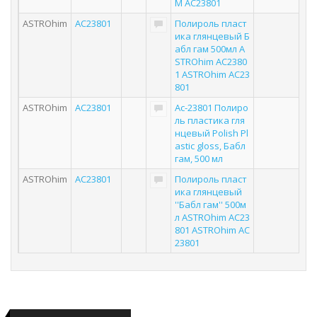
M AC23801
ASTROhim
AC23801
Полироль пласт
ика глянцевый Б
абл гам 500мл A
STROhim AC2380
1 ASTROhim AC23
801
ASTROhim
AC23801
Ас-23801 Полиро
ль пластика гля
нцевый Polish Pl
astic gloss, Бабл
гам, 500 мл
ASTROhim
AC23801
Полироль пласт
ика глянцевый
''Бабл гам'' 500м
л ASTROhim AC23
801 ASTROhim AC
23801