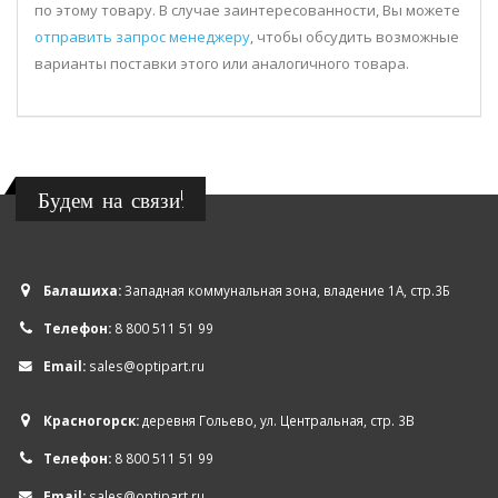
по этому товару. В случае заинтересованности, Вы можете
отправить запрос менеджеру
, чтобы обсудить возможные
варианты поставки этого или аналогичного товара.
Будем на связи!
Балашиха:
Западная коммунальная зона, владение 1А, стр.3Б
Телефон:
8 800 511 51 99
Email:
sales@optipart.ru
Красногорск:
деревня Гольево, ул. Центральная, стр. 3В
Телефон:
8 800 511 51 99
Email:
sales@optipart.ru