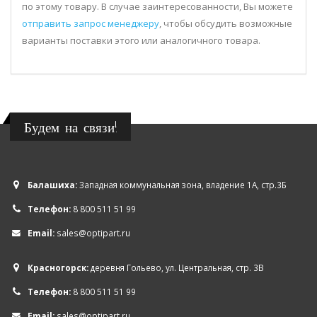
по этому товару. В случае заинтересованности, Вы можете
отправить запрос менеджеру
, чтобы обсудить возможные
варианты поставки этого или аналогичного товара.
Будем на связи!
Балашиха:
Западная коммунальная зона, владение 1А, стр.3Б
Телефон:
8 800 511 51 99
Email:
sales@optipart.ru
Красногорск:
деревня Гольево, ул. Центральная, стр. 3В
Телефон:
8 800 511 51 99
Email:
sales@optipart.ru