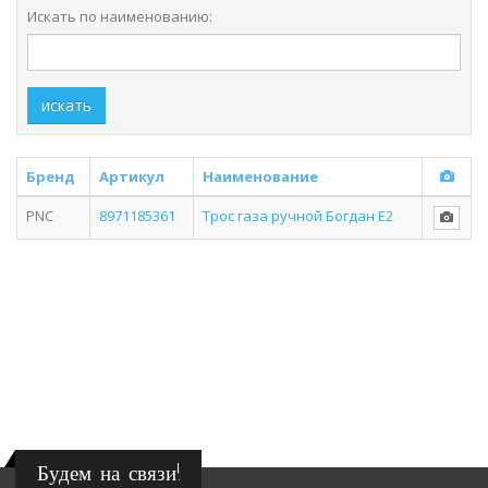
Искать по наименованию:
искать
Бренд
Артикул
Наименование
PNC
8971185361
Трос газа ручной Богдан Е2
Будем на связи!