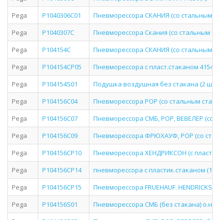
Pega
P1040306C01
Пневморессора СКАНИЯ (со стальным стак
Pega
P1040307C
Пневморессора Скания (со стальным стака
Pega
P104154C
Пневморессора СКАНИЯ (со стальным стака
Pega
P104154CP05
Пневморессора с пласт.стаканом 4154 
Pega
P104154S01
Подушка воздушная без стакана (2 шп+
Pega
P104156C04
Пневморессора РОР (со стальным стаканом
Pega
P104156C07
Пневморессора СМБ, РОР, ВЕВЕЛЕР (со ста
Pega
P104156C09
Пневморессора ФРЮХАУФ, РОР (со стальны
Pega
P104156CP10
Пневморессора ХЕНДРИКСОН (с пластиков
Pega
P104156CP14
пневморессора с пластик.стаканом (1 шп.
Pega
P104156CP15
Пневморессора FRUEHAUF. HENDRICKSON. 
Pega
P104156S01
Пневморессора СМБ (без стакана) о.н. (P