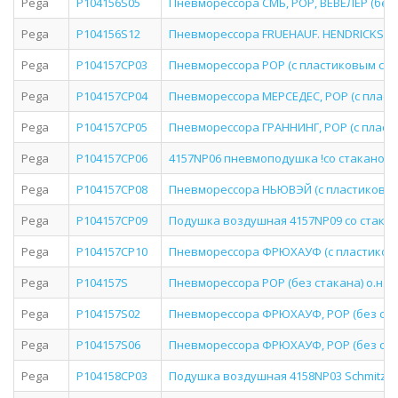
Pega
P104156S05
Пневморессора СМБ, РОР, ВЕВЕЛЕР (без ст
Pega
P104156S12
Пневморессора FRUEHAUF. HENDRICKSON о
Pega
P104157CP03
Пневморессора РОР (с пластиковым стакан
Pega
P104157CP04
Пневморессора МЕРСЕДЕС, РОР (с пластик
Pega
P104157CP05
Пневморессора ГРАННИНГ, РОР (с пластик
Pega
P104157CP06
4157NP06 пневмоподушка !со стаканом 2
Pega
P104157CP08
Пневморессора НЬЮВЭЙ (с пластиковым ст
Pega
P104157CP09
Подушка воздушная 4157NP09 со стакано
Pega
P104157CP10
Пневморессора ФРЮХАУФ (с пластиковым 
Pega
P104157S
Пневморессора РОР (без стакана) о.н. (P1
Pega
P104157S02
Пневморессора ФРЮХАУФ, РОР (без стакан
Pega
P104157S06
Пневморессора ФРЮХАУФ, РОР (без стакан
Pega
P104158CP03
Подушка воздушная 4158NP03 Schmitz со с