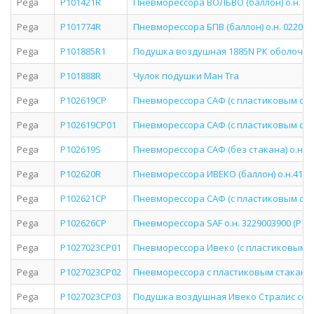
Pega
P101421R
Пневморессора ВОЛЬВО (баллон) о.н. 1075
Pega
P101774R
Пневморессора БПВ (баллон) о.н. 02200243
Pega
P101885R1
Подушка воздушная 1885N РК оболочка 4
Pega
P101888R
Чулок подушки Ман Тга
Pega
P102619CP
Пневморессора САФ (с пластиковым стакан
Pega
P102619CP01
Пневморессора САФ (с пластиковым стака
Pega
P102619S
Пневморессора САФ (без стакана) о.н. (P1
Pega
P102620R
Пневморессора ИВЕКО (баллон) о.н.410226
Pega
P102621CP
Пневморессора САФ (с пластиковым стакан
Pega
P102626CP
Пневморессора SAF о.н. 3229003900 (P10.
Pega
P1027023CP01
Пневморессора Ивеко (с пластиковым ста
Pega
P1027023CP02
Пневморессора с пластиковым стаканом
Pega
P1027023CP03
Подушка воздушная Ивеко Стралис со 