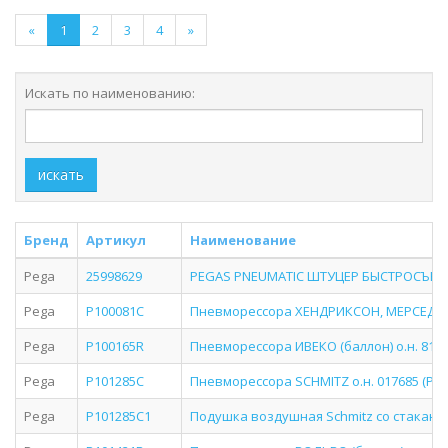
«
1
2
3
4
»
Искать по наименованию:
искать
Бренд
Артикул
Наименование
Pega
25998629
PEGAS PNEUMATIC ШТУЦЕР БЫСТРОСЪЕМНЫ
Pega
P100081C
Пневморессора ХЕНДРИКСОН, МЕРСЕДЕС (с
Pega
P100165R
Пневморессора ИВЕКО (баллон) о.н. 81601
Pega
P101285C
Пневморессора SCHMITZ о.н. 017685 (P10.
Pega
P101285C1
Подушка воздушная Schmitz со стаканом (