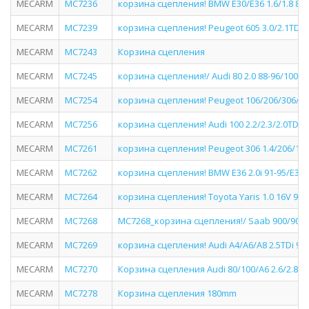
MECARM
MC7236
корзина сцепления! BMW E30/E36 1.6/1.8 87-0
MECARM
MC7239
корзина сцепления! Peugeot 605 3.0/2.1TD 89
MECARM
MC7243
Корзина сцепления
MECARM
MC7245
корзина сцепления!/ Audi 80 2.0 88-96/100 2.
MECARM
MC7254
корзина сцепления! Peugeot 106/206/306/Par
MECARM
MC7256
корзина сцепления! Audi 100 2.2/2.3/2.0TD <8
MECARM
MC7261
корзина сцепления! Peugeot 306 1.4/206/106,
MECARM
MC7262
корзина сцепления! BMW E36 2.0i 91-95/E34 2
MECARM
MC7264
корзина сцепления! Toyota Yaris 1.0 16V 99>
MECARM
MC7268
MC7268_корзина сцепления!/ Saab 900/9000 2
MECARM
MC7269
корзина сцепления! Audi A4/A6/A8 2.5TDi 97>
MECARM
MC7270
Корзина сцепления Audi 80/100/A6 2.6/2.8 91
MECARM
MC7278
Корзина сцепления 180mm