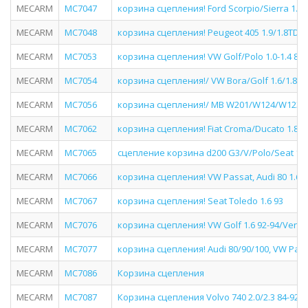
MECARM
MC7047
корзина сцепления! Ford Scorpio/Sierra 1.6-2
MECARM
MC7048
корзина сцепления! Peugeot 405 1.9/1.8TD/605
MECARM
MC7053
корзина сцепления! VW Golf/Polo 1.0-1.4 85-
MECARM
MC7054
корзина сцепления!/ VW Bora/Golf 1.6/1.8/1
MECARM
MC7056
корзина сцепления!/ MB W201/W124/W123 1.8
MECARM
MC7062
корзина сцепления! Fiat Croma/Ducato 1.8/2.
MECARM
MC7065
сцепление корзина d200 G3/V/Polo/Seat 1.6
MECARM
MC7066
корзина сцепления! VW Passat, Audi 80 1.6/1
MECARM
MC7067
корзина сцепления! Seat Toledo 1.6 93
MECARM
MC7076
корзина сцепления! VW Golf 1.6 92-94/Vento 1
MECARM
MC7077
корзина сцепления! Audi 80/90/100, VW Passa
MECARM
MC7086
Корзина сцепления
MECARM
MC7087
Корзина сцепления Volvo 740 2.0/2.3 84-92