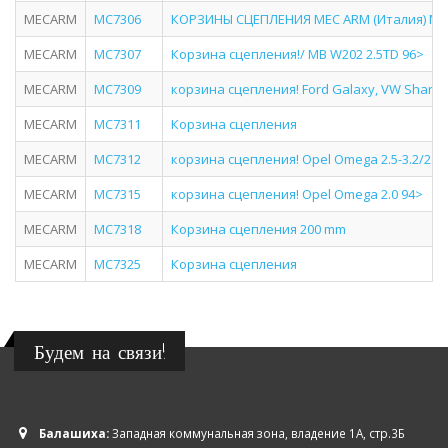
MECARM
MC7306
КОРЗИНЫ СЦЕПЛЕНИЯ MEC ARM (Италия) MC
MECARM
MC7307
Корзина сцепления!/ MB W202 2.5TD 96>
MECARM
MC7309
корзина сцепления! Ford Galaxy, VW Sharan 2
MECARM
MC7311
Корзина сцепления
MECARM
MC7312
корзина сцепления! Opel Omega 2.5-3.2/2.0T
MECARM
MC7315
корзина сцепления! Opel Omega 2.0 94>
MECARM
MC7318
Корзина сцепления 200 mm
MECARM
MC7325
Корзина сцепления
Будем на связи!
Балашиха:
Западная коммунальная зона, владение 1А, стр.3Б