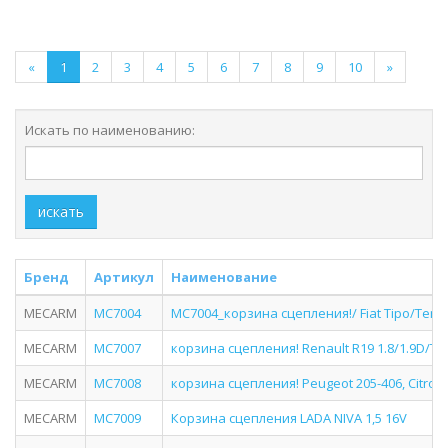
«
1
2
3
4
5
6
7
8
9
10
»
Искать по наименованию:
искать
Бренд
Артикул
Наименование
MECARM
MC7004
MC7004_корзина сцепления!/ Fiat Tipo/Tempr
MECARM
MC7007
корзина сцепления! Renault R19 1.8/1.9D/TD/Cl
MECARM
MC7008
корзина сцепления! Peugeot 205-406, Citroen 
MECARM
MC7009
Корзина сцепления LADA NIVA 1,5 16V