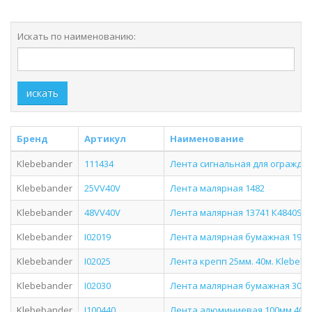
Искать по наименованию:
искать
Бренд
Артикул
Наименование
Klebebander
111434
Лента сигнальная для огражден
Klebebander
25VV40V
Лента малярная 1482
Klebebander
48VV40V
Лента малярная 13741 К4840S
Klebebander
I02019
Лента малярная бумажная 19мм. 
Klebebander
I02025
Лента крепп 25мм. 40м. Klebeba
Klebebander
I02030
Лента малярная бумажная 30мм. 
Klebebander
I100440
Лента алюминиевая 100мм 40м 4