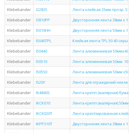
Klebebander
I22825
Лента клейкая 25мм прозр. 57м.
Klebebander
I3810PP
Двусторонняя лента 38мм х 10м
Klebebander
I5010HH
Двусторонняя лента 50мм х 10м
Klebebander
I5040TPL
Клейкая лента TPL 50 40 серый K
Klebebander
I50440
Лента алюминиевая 50ммх40м. б
Klebebander
I50510
Лента алюминиевая 50мм. 10м. 5
Klebebander
I50550
Лента алюминиевая 50мм х50м. 5
Klebebander
I520Y
Лента для ограждений неклейкая
Klebebander
IK4840S
Лента крепп (малярная) бумажна
Klebebander
IKCK010
Лента крепп (малярная) 50мм 20м
Klebebander
IKCK020T
Лента креппированная клейкая (
Klebebander
IKPP310T
Двусторонняя лента 38мм х 10м