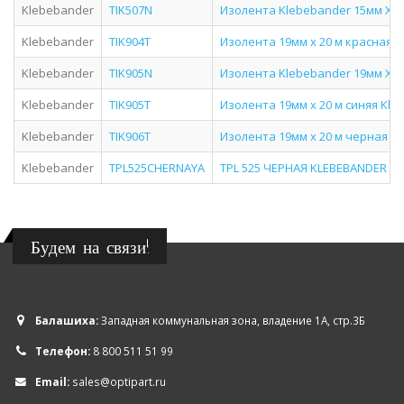
Klebebander
TIK507N
Изолента Klebebander 15мм Х2
Klebebander
TIK904T
Изолента 19мм х 20 м красная 
Klebebander
TIK905N
Изолента Klebebander 19мм Х20
Klebebander
TIK905T
Изолента 19мм х 20 м синяя Kl
Klebebander
TIK906T
Изолента 19мм х 20 м черная K
Klebebander
TPL525CHERNAYA
TPL 525 ЧЕРНАЯ KLEBEBANDER TP
Будем на связи!
Балашиха:
Западная коммунальная зона, владение 1А, стр.3Б
Телефон:
8 800 511 51 99
Email:
sales@optipart.ru