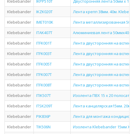
Klebebander
IKPP510T
Двусторонняя лента 50мм х 10м
Klebebander
IKZK020T
Лента крепп 38мм. 40м. Klebeba
Klebebander
IMET010K
Лента металлизированная 50мм 
Klebebander
ITAK407T
Алюминиевая лента 50ммх40м 4
Klebebander
ITFK001T
Лента двусторонняя на вспенен
Klebebander
ITFK003T
Лента двусторонняя на вспенен
Klebebander
ITFK005T
Лента двусторонняя на вспенен
Klebebander
ITFK007T
Лента двусторонняя на вспенен
Klebebander
ITFK008T
Лента двусторонняя на вспенен
Klebebander
ITIK507T
Изолента ПВХ 15 х 20 полосатая
Klebebander
ITSK209T
Лента канцелярская15мм. 20м. K
Klebebander
PIK836P
Лента для монтажа кондицион
Klebebander
TIK506N
Изолента Klebebander 15мм Х2