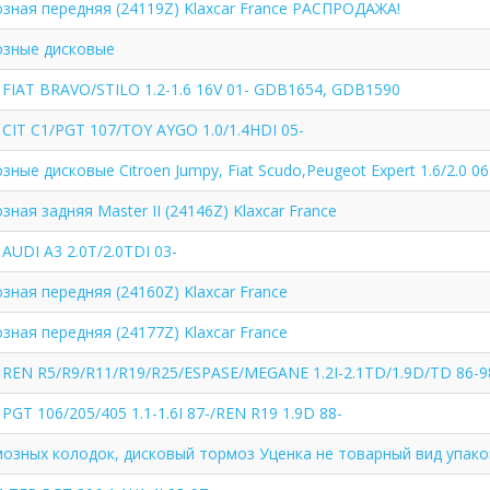
зная передняя (24119Z) Klaxcar France РАСПРОДАЖА!
озные дисковые
IAT BRAVO/STILO 1.2-1.6 16V 01- GDB1654, GDB1590
IT C1/PGT 107/TOY AYGO 1.0/1.4HDI 05-
ные дисковые Citroen Jumpy, Fiat Scudo,Peugeot Expert 1.6/2.0 06
ная задняя Master II (24146Z) Klaxcar France
UDI A3 2.0T/2.0TDI 03-
ная передняя (24160Z) Klaxcar France
ная передняя (24177Z) Klaxcar France
EN R5/R9/R11/R19/R25/ESPASE/MEGANE 1.2I-2.1TD/1.9D/TD 86-9
T 106/205/405 1.1-1.6I 87-/REN R19 1.9D 88-
озных колодок, дисковый тормоз Уценка не товарный вид упако