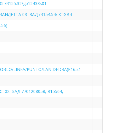
05 /R155.32/gb12438s01
N/JETTA 03- ЗАД /R154.54/ XTGB4
.56)
DOBLO/LINEA/PUNTO/LAN DEDRA(R165.1
 02- ЗАД 7701208058, R15564,