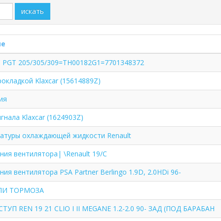
искать
ие
 PGT 205/305/309=TH00182G1=7701348372
окладкой Klaxcar (15614889Z)
ия
гнала Klaxcar (1624903Z)
атуры охлаждающей жидкости Renault
ния вентилятора| \Renault 19/C
ия вентилятора PSA Partner Berlingo 1.9D, 2.0HDi 96-
ЛИ ТОРМОЗА
П REN 19 21 CLIO I II MEGANE 1.2-2.0 90- ЗАД (ПОД БАРАБАН