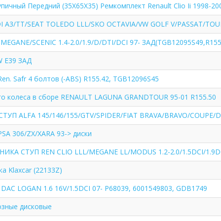
ичный Передний (35X65X35) Ремкомплект Renault Clio Ii 1998-20
 A3/TT/SEAT TOLEDO LLL/SKO OCTAVIA/VW GOLF V/PASSAT/TOURA
EGANE/SCENIC 1.4-2.0/1.9/D/DTI/DCI 97- ЗАД(TGB12095S49,R155
 E39 ЗАД
Ren. Safr 4 болтов (-ABS) R155.42, TGB12096S45
го колеса в сборе RENAULT LAGUNA GRANDTOUR 95-01 R155.50
УП ALFA 145/146/155/GTV/SPIDER/FIAT BRAVA/BRAVO/COUPE/
PSA 306/ZX/XARA 93-> диски
КА СТУП REN CLIO LLL/MEGANE LL/MODUS 1.2-2.0/1.5DCI/1.9DCI
а Klaxcar (22133Z)
AC LOGAN 1.6 16V/1.5DCI 07- P68039, 6001549803, GDB1749
озные дисковые