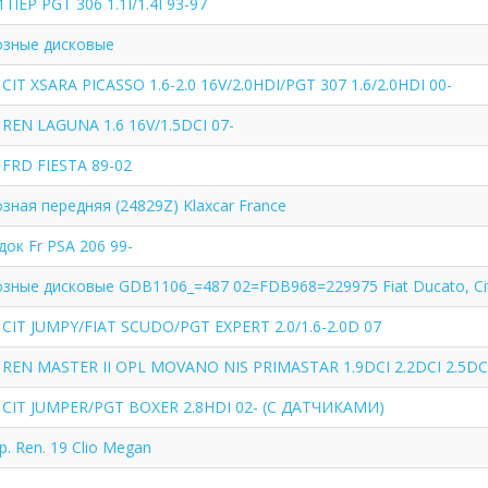
ЕР PGT 306 1.1I/1.4I 93-97
озные дисковые
T XSARA PICASSO 1.6-2.0 16V/2.0HDI/PGT 307 1.6/2.0HDI 00-
EN LAGUNA 1.6 16V/1.5DCI 07-
FRD FIESTA 89-02
ная передняя (24829Z) Klaxcar France
док Fr PSA 206 99-
зные дисковые GDB1106_=487 02=FDB968=229975 Fiat Ducato, Cit
IT JUMPY/FIAT SCUDO/PGT EXPERT 2.0/1.6-2.0D 07
EN MASTER II OPL MOVANO NIS PRIMASTAR 1.9DCI 2.2DCI 2.5DC
CIT JUMPER/PGT BOXER 2.8HDI 02- (С ДАТЧИКАМИ)
р. Ren. 19 Clio Megan