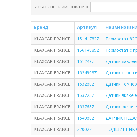
Искать по наименованию:
Бренд
Артикул
Наименован
KLAXCAR FRANCE
15141782Z
Термостат 82С
KLAXCAR FRANCE
15614889Z
Термостат с пр
KLAXCAR FRANCE
161249Z
Датчик давлен
KLAXCAR FRANCE
1624903Z
Датчик стоп-си
KLAXCAR FRANCE
163260Z
Датчик темпер
KLAXCAR FRANCE
163725Z
Датчик включе
KLAXCAR FRANCE
163768Z
Датчик включен
KLAXCAR FRANCE
164060Z
ДАТЧИК ПЕДА
KLAXCAR FRANCE
22002Z
ПОДШИПНИК СТУ