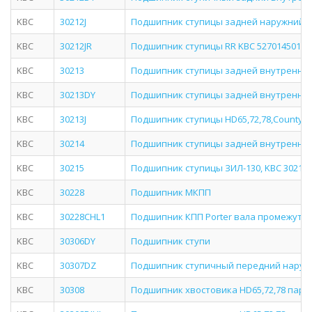
KBC
30212J
Подшипник ступицы задней наружний (302
KBC
30212JR
Подшипник ступицы RR KBC 5270145010 
KBC
30213
Подшипник ступицы задней внутренний H
KBC
30213DY
Подшипник ступицы задней внутренний (3
KBC
30213J
Подшипник ступицы HD65,72,78,County за
KBC
30214
Подшипник ступицы задней внутренний (3
KBC
30215
Подшипник ступицы ЗИЛ-130, KBC 30215
KBC
30228
Подшипник МКПП
KBC
30228CHL1
Подшипник КПП Porter вала промежуточн
KBC
30306DY
Подшипник ступи
KBC
30307DZ
Подшипник ступичный передний наружн
KBC
30308
Подшипник хвостовика HD65,72,78 пары 