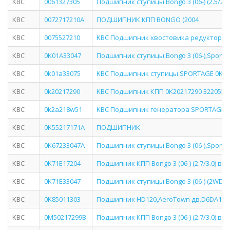
KBC
0061327305
Подшипник ступицы Bongo 3 (06-) (2.5/2.7
KBC
0072717210A
ПОДШИПНИК КПП BONGO (2004
KBC
0075527210
KBC Подшипник хвостовика редуктора 
KBC
0K01A33047
Подшипник ступицы Bongo 3 (06-),Sporta
KBC
0k01a33075
KBC Подшипник ступицы SPORTAGE 0K01A
KBC
0k20217290
KBC Подшипник КПП 0K20217290 32205HL
KBC
0k2a218w51
KBC Подшипник генератора SPORTAGE 
KBC
0K55217171A
ПОДШИПНИК
KBC
0K67233047A
Подшипник ступицы Bongo 3 (06-),Sporta
KBC
0K71E17204
Подшипник КПП Bongo 3 (06-) (2.7/3.0) в
KBC
0K71E33047
Подшипник ступицы Bongo 3 (06-) (2WD) 
KBC
0K85011303
Подшипник HD120,AeroTown дв.D6DA19,22
KBC
0M50217299B
Подшипник КПП Bongo 3 (06-) (2.7/3.0) 