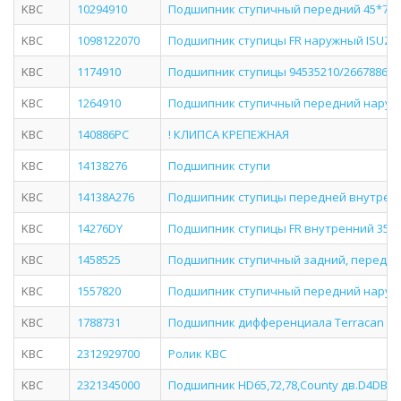
KBC
10294910
Подшипник ступичный передний 45*74*
KBC
1098122070
Подшипник ступицы FR наружный ISUZU 
KBC
1174910
Подшипник ступицы 94535210/2667886
KBC
1264910
Подшипник ступичный передний наруж
KBC
140886PC
! КЛИПСА КРЕПЕЖНАЯ
KBC
14138276
Подшипник ступи
KBC
14138A276
Подшипник ступицы передней внутренний
KBC
14276DY
Подшипник ступицы FR внутренний 35*6
KBC
1458525
Подшипник ступичный задний, передни
KBC
1557820
Подшипник ступичный передний наруж
KBC
1788731
Подшипник дифференциала Terracan (1999
KBC
2312929700
Ролик KBC
KBC
2321345000
Подшипник HD65,72,78,County дв.D4DB,D4