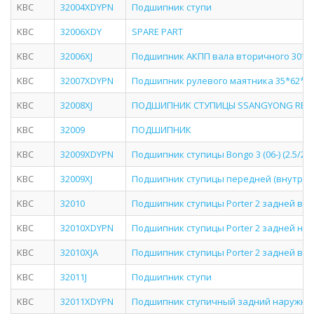
KBC
32004XDYPN
Подшипник ступи
KBC
32006XDY
SPARE PART
KBC
32006XJ
Подшипник АКПП вала вторичного 30*5
KBC
32007XDYPN
Подшипник рулевого маятника 35*62*14
KBC
32008XJ
ПОДШИПНИК СТУПИЦЫ SSANGYONG REXTON
KBC
32009
ПОДШИПНИК
KBC
32009XDYPN
Подшипник ступицы Bongo 3 (06-) (2.5/2.7
KBC
32009XJ
Подшипник ступицы передней (внутрен
KBC
32010
Подшипник ступицы Porter 2 задней внут
KBC
32010XDYPN
Подшипник ступицы Porter 2 задней на
KBC
32010XJA
Подшипник ступицы Porter 2 задней внут
KBC
32011J
Подшипник ступи
KBC
32011XDYPN
Подшипник ступичный задний наружны