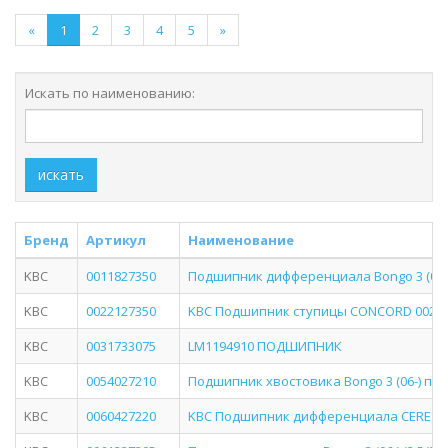
«
1
2
3
4
5
»
Искать по наименованию:
искать
Бренд
Артикул
Наименование
KBC
0011827350
Подшипник дифференциала Bongo 3 (06-) 
KBC
0022127350
KBC Подшипник ступицы CONCORD 002212
KBC
0031733075
LM1194910 ПОДШИПНИК
KBC
0054027210
Подшипник хвостовика Bongo 3 (06-) пар
KBC
0060427220
KBC Подшипник дифференциала CERES 0