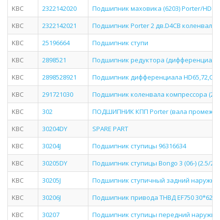
KBC
2322142020
Подшипник маховика (6203) Porter/HD72
KBC
2322142021
Подшипник Porter 2 дв.D4CB коленвала KB
KBC
25196664
Подшипник ступи
KBC
2898521
Подшипник редуктора (дифференциала) 
KBC
2898528921
Подшипник дифференциала HD65,72,Count
KBC
291721030
Подшипник коленвала компрессора (25*6
KBC
302
ПОДШИПНИК КПП Porter (вала промеж-го)
KBC
30204DY
SPARE PART
KBC
30204J
Подшипник ступицы 96316634
KBC
30205DY
Подшипник ступицы Bongo 3 (06-) (2.5/2.
KBC
30205J
Подшипник ступичный задний наружный
KBC
30206J
Подшипник привода ТНВД EF750 30*62*1
KBC
30207
Подшипник ступицы передний наружний 