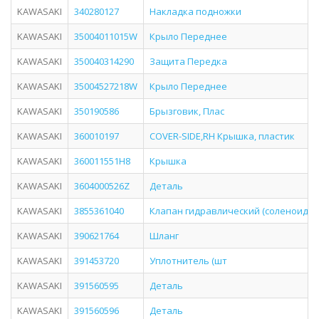
KAWASAKI
340280127
Накладка подножки
KAWASAKI
35004011015W
Крыло Переднее
KAWASAKI
350040314290
Защита Передка
KAWASAKI
35004527218W
Крыло Переднее
KAWASAKI
350190586
Брызговик, Плас
KAWASAKI
360010197
COVER-SIDE,RH Крышка, пластик
KAWASAKI
360011551H8
Крышка
KAWASAKI
3604000526Z
Деталь
KAWASAKI
3855361040
Клапан гидравлический (соленоид) (
KAWASAKI
390621764
Шланг
KAWASAKI
391453720
Уплотнитель (шт
KAWASAKI
391560595
Деталь
KAWASAKI
391560596
Деталь