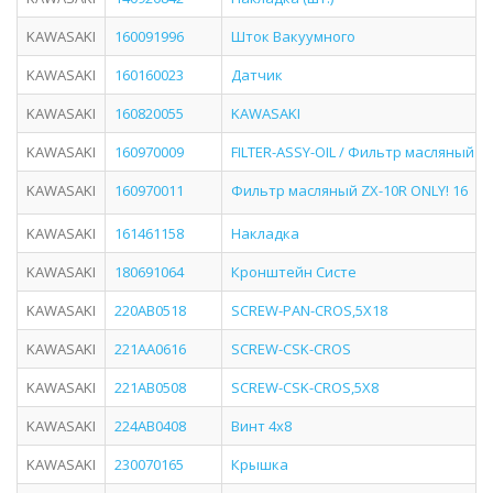
KAWASAKI
160091996
Шток Вакуумного
KAWASAKI
160160023
Датчик
KAWASAKI
160820055
KAWASAKI
KAWASAKI
160970009
FILTER-ASSY-OIL / Фильтр масляный Н
KAWASAKI
160970011
Фильтр масляный ZX-10R ONLY! 16
KAWASAKI
161461158
Накладка
KAWASAKI
180691064
Кронштейн Систе
KAWASAKI
220AB0518
SCREW-PAN-CROS,5X18
KAWASAKI
221AA0616
SCREW-CSK-CROS
KAWASAKI
221AB0508
SCREW-CSK-CROS,5X8
KAWASAKI
224AB0408
Винт 4х8
KAWASAKI
230070165
Крышка