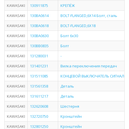
KAWASAKI
130911875
КРЕПЁЖ
KAWASAKI
130BA0614
BOLT-FLANGED,6X14 Болт, сталь
KAWASAKI
130BA0618
BOLT-FLANGED,6X18
KAWASAKI
130BA0630
Болт 6х30
KAWASAKI
130BB0835
Болт
KAWASAKI
131280031
-
KAWASAKI
131401231
Вилка переключения передач
KAWASAKI
131511085
КОНЦЕВОЙ ВЫКЛЮЧАТЕЛЬ СИГНАЛЬ
KAWASAKI
131561358
Деталь
KAWASAKI
131611217
Деталь
KAWASAKI
132620608
Шестерня
KAWASAKI
132720750
Кронштейн
KAWASAKI
132801250
Кронштейн