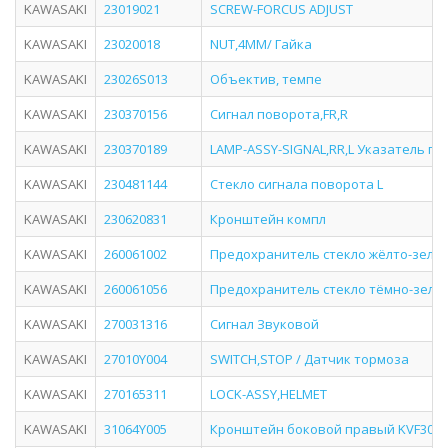
KAWASAKI
23019021
SCREW-FORCUS ADJUST
KAWASAKI
23020018
NUT,4MM/ Гайка
KAWASAKI
23026S013
Объектив, темпе
KAWASAKI
230370156
Сигнал поворота,FR,R
KAWASAKI
230370189
LAMP-ASSY-SIGNAL,RR,L Указатель по
KAWASAKI
230481144
Стекло сигнала поворота L
KAWASAKI
230620831
Кронштейн компл
KAWASAKI
260061002
Предохранитель стекло жёлто-зелё
KAWASAKI
260061056
Предохранитель стекло тёмно-зелё
KAWASAKI
270031316
Сигнал Звуковой
KAWASAKI
27010Y004
SWITCH,STOP / Датчик тормоза
KAWASAKI
270165311
LOCK-ASSY,HELMET
KAWASAKI
31064Y005
Кронштейн боковой правый KVF300 1