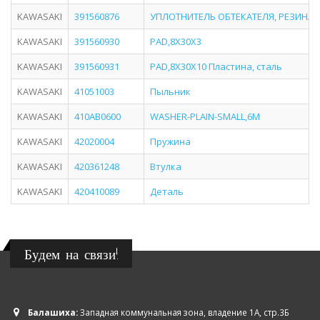
KAWASAKI
391560876
УПЛОТНИТЕЛЬ ОБТЕКАТЕЛЯ, РЕЗИНА
KAWASAKI
391560930
PAD,8X30X3
KAWASAKI
391560931
PAD,8X30X10 Пластина, сталь
KAWASAKI
41051003
Пыльник
KAWASAKI
410AB0600
WASHER-PLAIN-SMALL,6M
KAWASAKI
42020004
Пружина
KAWASAKI
420361248
Втулка
KAWASAKI
420410089
Деталь
Будем на связи!
Балашиха:
Западная коммунальная зона, владение 1А, стр.3Б