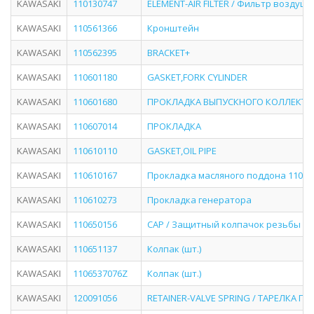
KAWASAKI
110130747
ELEMENT-AIR FILTER / Фильтр воздуш
KAWASAKI
110561366
Кронштейн
KAWASAKI
110562395
BRACKET+
KAWASAKI
110601180
GASKET,FORK CYLINDER
KAWASAKI
110601680
ПРОКЛАДКА ВЫПУСКНОГО КОЛЛЕКТО
KAWASAKI
110607014
ПРОКЛАДКА
KAWASAKI
110610110
GASKET,OIL PIPE
KAWASAKI
110610167
Прокладка масляного поддона 11061
KAWASAKI
110610273
Прокладка генератора
KAWASAKI
110650156
CAP / Защитный колпачок резьбы бо
KAWASAKI
110651137
Колпак (шт.)
KAWASAKI
1106537076Z
Колпак (шт.)
KAWASAKI
120091056
RETAINER-VALVE SPRING / ТАРЕЛКА П