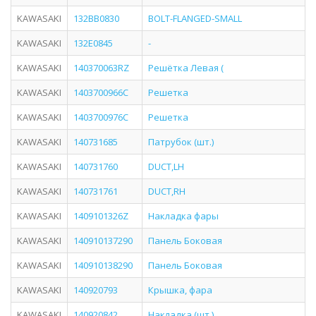
KAWASAKI
132BB0830
BOLT-FLANGED-SMALL
KAWASAKI
132E0845
-
KAWASAKI
140370063RZ
Решётка Левая (
KAWASAKI
1403700966C
Решетка
KAWASAKI
1403700976C
Решетка
KAWASAKI
140731685
Патрубок (шт.)
KAWASAKI
140731760
DUCT,LH
KAWASAKI
140731761
DUCT,RH
KAWASAKI
1409101326Z
Накладка фары
KAWASAKI
140910137290
Панель Боковая
KAWASAKI
140910138290
Панель Боковая
KAWASAKI
140920793
Крышка, фара
KAWASAKI
140920842
Накладка (шт.)