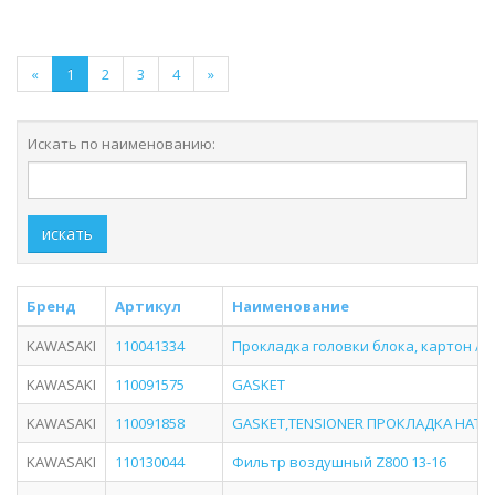
«
1
2
3
4
»
Искать по наименованию:
искать
Бренд
Артикул
Наименование
KAWASAKI
110041334
Прокладка головки блока, картон / 
KAWASAKI
110091575
GASKET
KAWASAKI
110091858
GASKET,TENSIONER ПРОКЛАДКА НАТЯ
KAWASAKI
110130044
Фильтр воздушный Z800 13-16