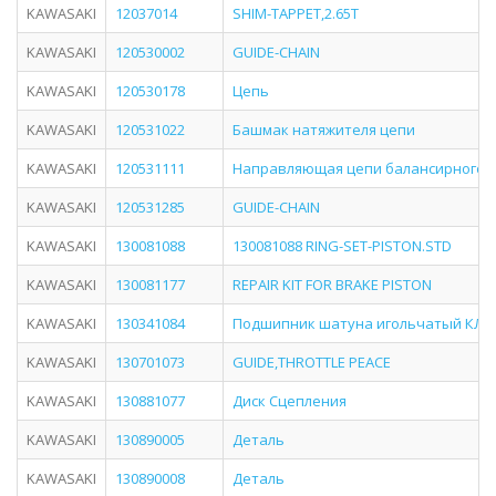
KAWASAKI
12037014
SHIM-TAPPET,2.65T
KAWASAKI
120530002
GUIDE-CHAIN
KAWASAKI
120530178
Цепь
KAWASAKI
120531022
Башмак натяжителя цепи
KAWASAKI
120531111
Направляющая цепи балансирного 
KAWASAKI
120531285
GUIDE-CHAIN
KAWASAKI
130081088
130081088 RING-SET-PISTON.STD
KAWASAKI
130081177
REPAIR KIT FOR BRAKE PISTON
KAWASAKI
130341084
Подшипник шатуна игольчатый КЛР 
KAWASAKI
130701073
GUIDE,THROTTLE PEACE
KAWASAKI
130881077
Диск Сцепления
KAWASAKI
130890005
Деталь
KAWASAKI
130890008
Деталь