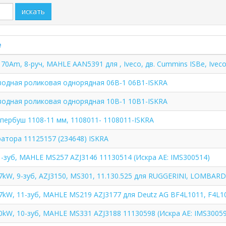
искать
е
 70Am, 8-руч, MAHLE AAN5391 для , Iveco, дв. Cummins ISBe, Ivec
водная роликовая однорядная 06B-1 06B1-ISKRA
водная роликовая однорядная 10B-1 10B1-ISKRA
апербуш 1108-11 мм, 1108011- 1108011-ISKRA
ратора 11125157 (234648) ISKRA
1-зуб, MAHLE MS257 AZJ3146 11130514 (Искра АЕ: IMS300514)
.7kW, 9-зуб, AZJ3150, MS301, 11.130.525 для RUGGERINI, LOMBARDI
.7kW, 11-зуб, MAHLE MS219 AZJ3177 для Deutz AG BF4L1011, F4L10
.0kW, 10-зуб, MAHLE MS331 AZJ3188 11130598 (Искра АЕ: IMS3005