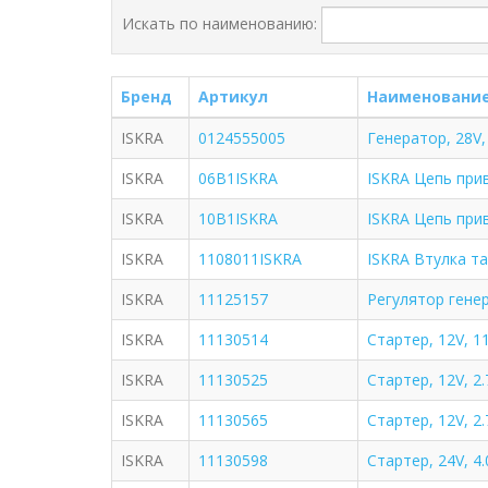
Искать по наименованию:
Бренд
Артикул
Наименовани
ISKRA
0124555005
Генератор, 28V,
ISKRA
06B1ISKRA
ISKRA Цепь при
ISKRA
10B1ISKRA
ISKRA Цепь при
ISKRA
1108011ISKRA
ISKRA Втулка т
ISKRA
11125157
Регулятор гене
ISKRA
11130514
Стартер, 12V, 1
ISKRA
11130525
Стартер, 12V, 2
ISKRA
11130565
Стартер, 12V, 2
ISKRA
11130598
Стартер, 24V, 4