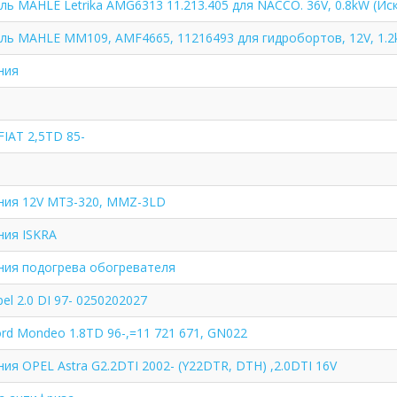
ь MAHLE Letrika AMG6313 11.213.405 для NACCO. 36V, 0.8kW (Ис
ль MAHLE MM109, AMF4665, 11216493 для гидробортов, 12V, 1.2
ния
IAT 2,5TD 85-
ния 12V МТЗ-320, MMZ-3LD
ния ISKRA
ния подогрева обогревателя
el 2.0 DI 97- 0250202027
rd Mondeo 1.8TD 96-,=11 721 671, GN022
ия OPEL Astra G2.2DTI 2002- (Y22DTR, DTH) ,2.0DTI 16V