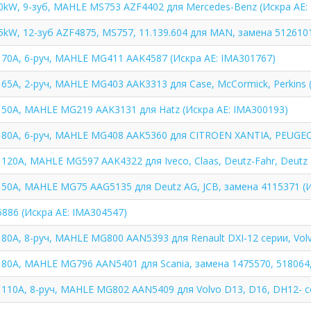
.0kW, 9-зуб, MAHLE MS753 AZF4402 для Mercedes-Benz (Искра АЕ:
.5kW, 12-зуб AZF4875, MS757, 11.139.604 для MAN, замена 512610
 70A, 6-руч, MAHLE MG411 AAK4587 (Искра АЕ: IMA301767)
 65A, 2-руч, MAHLE MG403 AAK3313 для Case, McCormick, Perkins 
, 50A, MAHLE MG219 AAK3131 для Hatz (Искра АЕ: IMA300193)
, 80A, 6-руч, MAHLE MG408 AAK5360 для CITROEN XANTIA, PEUGE
 120A, MAHLE MG597 AAK4322 для Iveco, Claas, Deutz-Fahr, Deutz
 50A, MAHLE MG75 AAG5135 для Deutz AG, JCB, замена 4115371 (
886 (Искра АЕ: IMA304547)
 80A, 8-руч, MAHLE MG800 AAN5393 для Renault DXI-12 серии, Vol
 80A, MAHLE MG796 AAN5401 для Scania, замена 1475570, 518064,
 110A, 8-руч, MAHLE MG802 AAN5409 для Volvo D13, D16, DH12- с