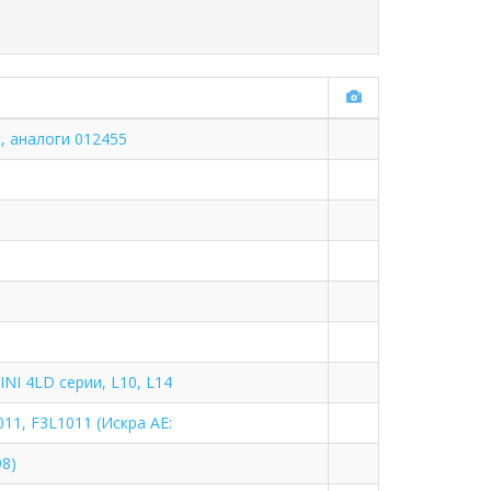
o, аналоги 012455
NI 4LD серии, L10, L14
11, F3L1011 (Искра АЕ:
98)