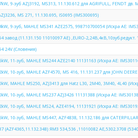
.7kW, 9-зуб AZJ3192, MS313, 11.130.612 для AGRIFULL, FENDT дв
ZJ3236, MS 271, 11.130.695, IS0695 (IMS300695)
.4kW, 9-зуб, MAHLE MS341 AZE2575, 998710700054 (Искра АЕ: IMS
4 завод (11.131.150 11010097 AE) ,EURO-2,24В,4кВ,10зуб.редукт. 
54 24V (Словения)
.5kW, 11-зуб, MAHLE MS244 AZE2140 11131163 (Искра АЕ: IMS3011
.2kW, 10-зуб, MAHLE AZF4570, MS 416, 11.131.237 для JOHN DEER
.0kW, MAHLE MS250, AZJ3413 для Hatz L30, 2M40, 3M40, 4L40 (Иск
.0kW, 10-зуб, MAHLE MS237 AZJ3426 11131388 (Искра АЕ: IMS3013
.2kW, 10-зуб, MAHLE MS24, AZE4194, 11131921 (Искра АЕ: IMS3019
.5kW, 10-зуб, MAHLE MS447, AZF4838, 11.132.186 для CATERPILLAR 
7 (AZF4365,11.132.348) ЯМЗ 534,536 ,11010082 AE,5302.3708 (5340