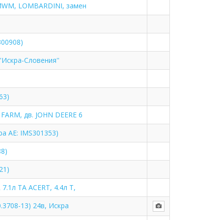
. MWM, LOMBARDINI, замен
300908)
''Искра-Словения''
63)
E FARM, дв. JOHN DEERE 6
ра АЕ: IMS301353)
88)
21)
7.1л TA ACERT, 4.4л T,
.3708-13) 24в, Искра