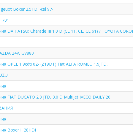
euot Boxer 2.5TDI 4zil 97-
1 701
ия DAIHATSU: Charade III 1.0 D (CL 11, CL, CL 61) / TOYOTA CORO
AZDA 24V, GV880
ия OPEL 1.9cdti 02- (Z19DT) Fiat ALFA ROMEO 1.9JTD,
SUZU
ния
ия FIAT DUCATO 2.3 JTD, 3.0 D Multijet IVECO DAILY 20
ВАНИЯ
ния
ия Boxer II 28HDI