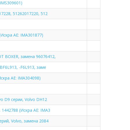
 IMS309601)
17228, 51262017220, 512
(Искра АЕ: IMA301877)
OT BOXER, замена 96076412,
 BF6L913, -F6L913, заме
Искра АЕ: IMA304098)
vo D9 серии, Volvo DH12
 1442788 (Искра АЕ: IMA3
ерий, Volvo, замена 2084