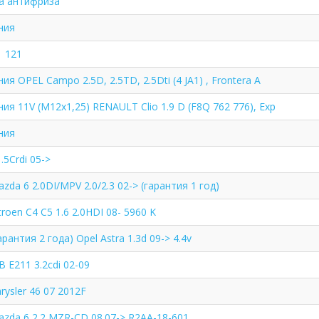
а антифриза
ния
1 121
я OPEL Campo 2.5D, 2.5TD, 2.5Dti (4 JA1) , Frontera A
ия 11V (M12x1,25) RENAULT Clio 1.9 D (F8Q 762 776), Exp
ния
.5Crdi 05->
zda 6 2.0DI/MPV 2.0/2.3 02-> (гарантия 1 год)
roen C4 C5 1.6 2.0HDI 08- 5960 K
рантия 2 года) Opel Astra 1.3d 09-> 4.4v
 E211 3.2cdi 02-09
rysler 46 07 2012F
zda 6 2.2 MZR-CD 08.07-> R2AA-18-601