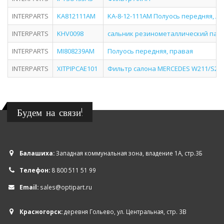
INTERPARTS
KA812111AM
KA-8-12-111AM Пoлyocь пepeдняя, л
INTERPARTS
KHV0098
сальник резинометаллический паль
INTERPARTS
MI808239AM
Полуось передняя, правая
INTERPARTS
XITPIPCAE101
Фильтр салона MERCEDES W211/S211 
Будем на связи!
Балашиха:
Западная коммунальная зона, владение 1А, стр.3Б
Телефон:
8 800 511 51 99
Email:
sales@optipart.ru
Красногорск:
деревня Гольево, ул. Центральная, стр. 3В