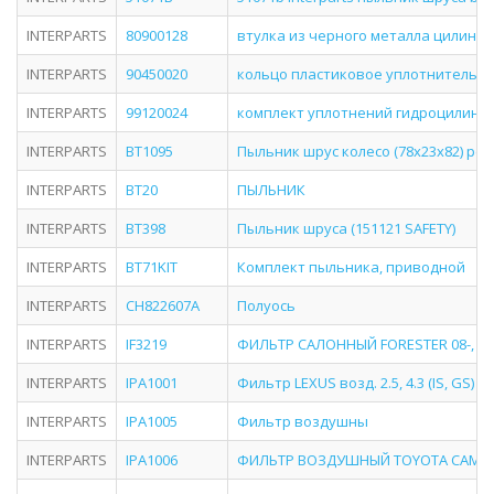
INTERPARTS
80900128
втулка из черного металла цилиндр
INTERPARTS
90450020
кольцо пластиковое уплотнительное
INTERPARTS
99120024
комплект уплотнений гидроцилиндра
INTERPARTS
BT1095
Пыльник шрус колесо (78x23x82) ре
INTERPARTS
BT20
ПЫЛЬНИК
INTERPARTS
BT398
Пыльник шруса (151121 SAFETY)
INTERPARTS
BT71KIT
Комплект пыльника, приводной
INTERPARTS
CH822607A
Полуось
INTERPARTS
IF3219
ФИЛЬТР САЛОННЫЙ FORESTER 08-, IM
INTERPARTS
IPA1001
Фильтр LEXUS возд. 2.5, 4.3 (IS, GS) ->
INTERPARTS
IPA1005
Фильтр воздушны
INTERPARTS
IPA1006
ФИЛЬТР ВОЗДУШНЫЙ TOYOTA CAMRY (V