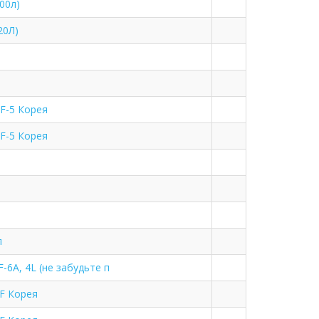
00л)
20Л)
GF-5 Корея
GF-5 Корея
л
6A, 4L (не забудьте п
CF Корея