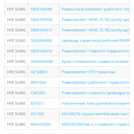
HYE SUNG
5830145A00
Ремонтный комплект рабочего торм
HYE SUNG
583015KA00
Ремкомплект HD65,72,78,County цили
HYE SUNG
583015KA11
Ремкомплект HD65,72,78,County цили
HYE SUNG
583306A000
Цилиндр тормозной рабочий FR/RR H
HYE SUNG
5850145A10
Ремкомплект главного тормозного ц
HYE SUNG
AA92A43380
Кран стояночного тормоза Granbird, 
HYE SUNG
AK1J4930
Ремкомплект ПГУ тормозов
HYE SUNG
BWC034
Ремкомплект рабочего тормозного 
HYE SUNG
CMC035
Ремкомплект главного цилиндра сц
HYE SUNG
ED1017
Наконечник тяги рулевой поперечно
HYE SUNG
HS1262
HS1262 Рк осушителя боковая часть
HYE SUNG
MACHS204
MACHS204 Рем. к-т главного тормозно