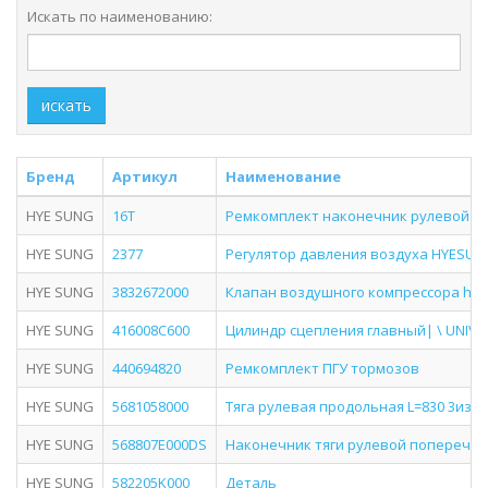
Искать по наименованию:
искать
Бренд
Артикул
Наименование
HYE SUNG
16Т
Ремкомплект наконечник рулевой
HYE SUNG
2377
Регулятор давления воздуха HYESUNG
HYE SUNG
3832672000
Клапан воздушного компрессора hd170
HYE SUNG
416008C600
Цилиндр сцепления главный| \ UNIVE
HYE SUNG
440694820
Ремкомплект ПГУ тормозов
HYE SUNG
5681058000
Тяга рулевая продольная L=830 3изг
HYE SUNG
568807E000DS
Наконечник тяги рулевой поперечной
HYE SUNG
582205K000
Деталь