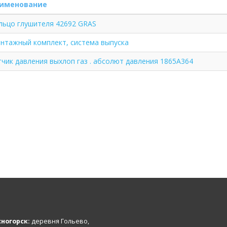
именование
льцо глушителя 42692 GRAS
нтажный комплект, система выпуска
тчик давления выхлоп газ . абсолют давления 1865A364
ногорск:
деревня Гольево,