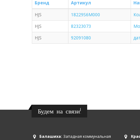
Бренд
Артикул
На
HJS
18229S6M000
Ко
HJS
82323073
Мо
HJS
92091080
да
Будем на связи!
Балашиха:
Западная коммунальная
Крас