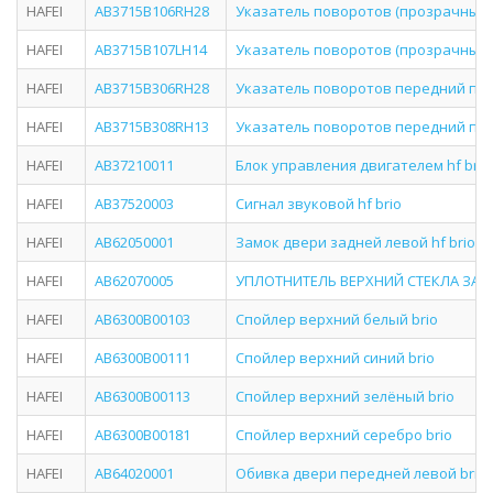
HAFEI
AB3715B106RH28
Указатель поворотов (прозрачный)
HAFEI
AB3715B107LH14
Указатель поворотов (прозрачный)
HAFEI
AB3715B306RH28
Указатель поворотов передний пра
HAFEI
AB3715B308RH13
Указатель поворотов передний пра
HAFEI
AB37210011
Блок управления двигателем hf brio
HAFEI
AB37520003
Сигнал звуковой hf brio
HAFEI
AB62050001
Замок двери задней левой hf brio (
HAFEI
AB62070005
УПЛОТНИТЕЛЬ ВЕРХНИЙ СТЕКЛА ЗАД
HAFEI
AB6300B00103
Спойлер верхний белый brio
HAFEI
AB6300B00111
Спойлер верхний синий brio
HAFEI
AB6300B00113
Спойлер верхний зелёный brio
HAFEI
AB6300B00181
Спойлер верхний серебро brio
HAFEI
AB64020001
Обивка двери передней левой brio