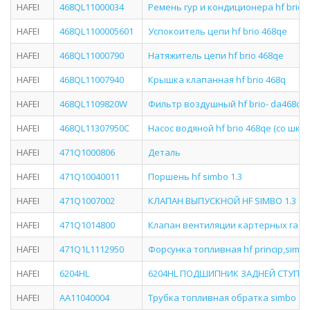
HAFEI
468QL11000034
Ремень гур и кондиционера hf brio 
HAFEI
468QL1100005601
Успокоитель цепи hf brio 468qe
HAFEI
468QL11000790
Натяжитель цепи hf brio 468qe
HAFEI
468QL11007940
Крышка клапанная hf brio 468q
HAFEI
468QL1109820W
Фильтр воздушный hf brio- da468q
HAFEI
468QL11307950C
Насос водяной hf brio 468qe (со шки
HAFEI
471Q1000806
Деталь
HAFEI
471Q10040011
Поршень hf simbo 1.3
HAFEI
471Q1007002
КЛАПАН ВЫПУСКНОЙ HF SIMBO 1.3
HAFEI
471Q1014800
Клапан вентиляции картерных газов (
HAFEI
471Q1L1112950
Форсунка топливная hf princip,simbo 
HAFEI
6204HL
6204HL ПОДШИПНИК ЗАДНЕЙ СТУПИЦЫ
HAFEI
AA11040004
Трубка топливная обратка simbo