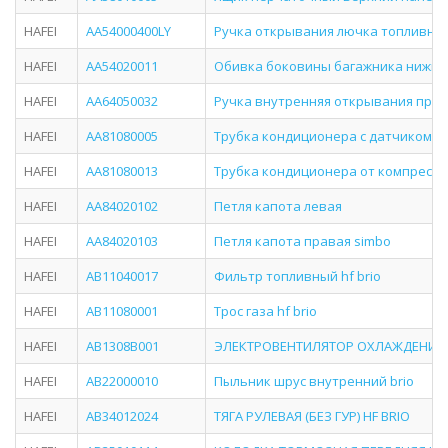
HAFEI
AA54000400LY
Ручка открывания лючка топливного
HAFEI
AA54020011
Обивка боковины багажника нижняя
HAFEI
AA64050032
Ручка внутренняя открывания прав
HAFEI
AA81080005
Трубка кондиционера с датчиком 71
HAFEI
AA81080013
Трубка кондиционера от компрессо
HAFEI
AA84020102
Петля капота левая
HAFEI
AA84020103
Петля капота правая simbo
HAFEI
AB11040017
Фильтр топливный hf brio
HAFEI
AB11080001
Трос газа hf brio
HAFEI
AB1308B001
ЭЛЕКТРОВЕНТИЛЯТОР ОХЛАЖДЕНИЯ 
HAFEI
AB22000010
Пыльник шрус внутренний brio
HAFEI
AB34012024
ТЯГА РУЛЕВАЯ (БЕЗ ГУР) HF BRIO