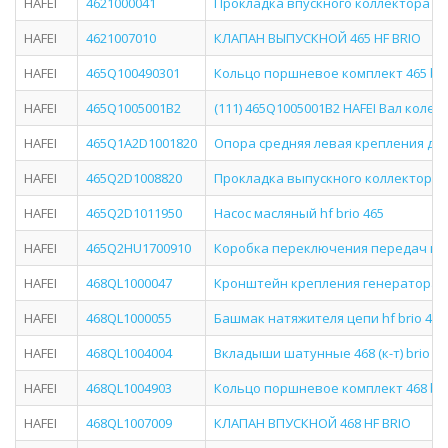
HAFEI
4621000041
Прокладка впускного коллектора 465
HAFEI
4621007010
КЛАПАН ВЫПУСКНОЙ 465 HF BRIO
HAFEI
465Q100490301
Кольцо поршневое комплект 465 bri
HAFEI
465Q1005001B2
(111) 465Q1005001B2 HAFEI Вал коленч
HAFEI
465Q1A2D1001820
Опора средняя левая крепления двиг
HAFEI
465Q2D1008820
Прокладка выпускного коллектора 4
HAFEI
465Q2D1011950
Насос масляный hf brio 465
HAFEI
465Q2HU1700910
Коробка переключения передач в сб
HAFEI
468QL1000047
Кронштейн крепления генератора к 
HAFEI
468QL1000055
Башмак натяжителя цепи hf brio 468
HAFEI
468QL1004004
Вкладыши шатунные 468 (к-т) brio
HAFEI
468QL1004903
Кольцо поршневое комплект 468 bri
HAFEI
468QL1007009
КЛАПАН ВПУСКНОЙ 468 HF BRIO