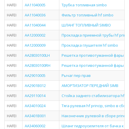
HAFEI
AA11040005
Трубка топливная simbo
HAFEI
AA11040036
Фильтр топливный hf simbo
HAFEI
AA11040044
ШЛАНГ ТОПЛИВНЫЙ SIMBO
HAFEI
AA12000002
Прокладка приемной трубы hf princi
HAFEI
AA12000009
Прокладка глушителя hf simbo
HAFEI
AA28030100LH
Решетка противотуманной фары лев
HAFEI
AA28030100RH
Решетка противотуманной фары пра
HAFEI
AA29010005
Рычаг пер прав
HAFEI
AA2901B012
АМОРТИЗАТОР ПЕРЕДНИЙ SIMB
HAFEI
AA29110014
Стойка заднего стабилизатора hf s
HAFEI
AA34010024
Тяга рулевая hf princip, simbo в сбо
HAFEI
AA3401B001
Наконечник рулевой в сборе princip
HAFEI
AA34060002
Шланг гидроусилителя от бачка к на