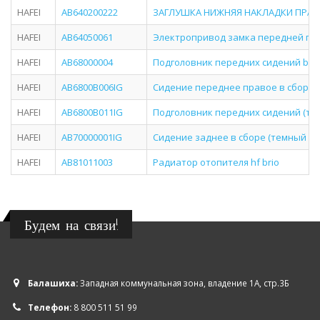
HAFEI
AB640200222
ЗАГЛУШКА НИЖНЯЯ НАКЛАДКИ ПРАВО
HAFEI
AB64050061
Электропривод замка передней пра
HAFEI
AB68000004
Подголовник передних сидений brio
HAFEI
AB6800B006IG
Сидение переднее правое в сборе (
HAFEI
AB6800B011IG
Подголовник передних сидений (тем
HAFEI
AB70000001IG
Сидение заднее в сборе (темный сал
HAFEI
AB81011003
Радиатор отопителя hf brio
Будем на связи!
Балашиха:
Западная коммунальная зона, владение 1А, стр.3Б
Телефон:
8 800 511 51 99