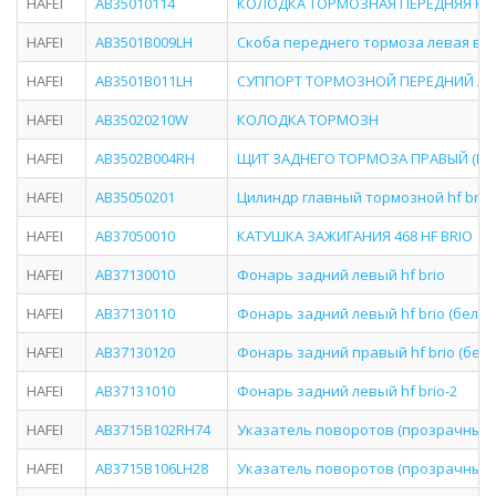
HAFEI
AB35010114
КОЛОДКА ТОРМОЗНАЯ ПЕРЕДНЯЯ КОМ
HAFEI
AB3501B009LH
Скоба переднего тормоза левая в сб
HAFEI
AB3501B011LH
СУППОРТ ТОРМОЗНОЙ ПЕРЕДНИЙ ЛЕВ
HAFEI
AB35020210W
КОЛОДКА ТОРМОЗН
HAFEI
AB3502B004RH
ЩИТ ЗАДНЕГО ТОРМОЗА ПРАВЫЙ (БЕЗ 
HAFEI
AB35050201
Цилиндр главный тормозной hf brio 
HAFEI
AB37050010
КАТУШКА ЗАЖИГАНИЯ 468 HF BRIO
HAFEI
AB37130010
Фонарь задний левый hf brio
HAFEI
AB37130110
Фонарь задний левый hf brio (белы
HAFEI
AB37130120
Фонарь задний правый hf brio (бел
HAFEI
AB37131010
Фонарь задний левый hf brio-2
HAFEI
AB3715B102RH74
Указатель поворотов (прозрачный)
HAFEI
AB3715B106LH28
Указатель поворотов (прозрачный)