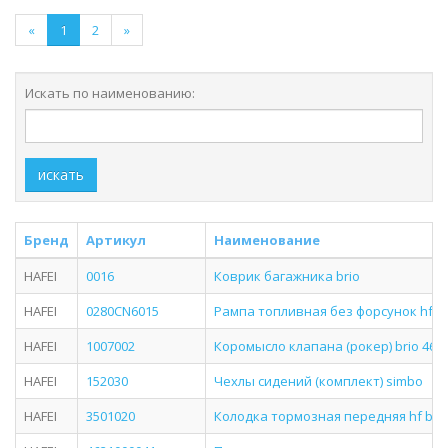
«
1
2
»
Искать по наименованию:
искать
Бренд
Артикул
Наименование
HAFEI
0016
Коврик багажника brio
HAFEI
0280CN6015
Рампа топливная без форсунок hf br
HAFEI
1007002
Коромысло клапана (рокер) brio 465 -
HAFEI
152030
Чехлы сидений (комплект) simbo
HAFEI
3501020
Колодка тормозная передняя hf brio