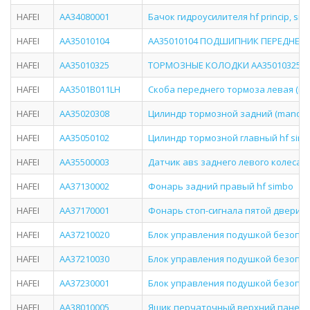
HAFEI
AA34080001
Бачок гидроусилителя hf princip, sim
HAFEI
AA35010104
AA35010104 ПОДШИПНИК ПЕРЕДНЕЙ С
HAFEI
AA35010325
ТОРМОЗНЫЕ КОЛОДКИ AA35010325
HAFEI
AA3501B011LH
Скоба переднего тормоза левая (man
HAFEI
AA35020308
Цилиндр тормозной задний (mando) 
HAFEI
AA35050102
Цилиндр тормозной главный hf simbo
HAFEI
AA35500003
Датчик авs заднего левого колеса m
HAFEI
AA37130002
Фонарь задний правый hf simbo
HAFEI
AA37170001
Фонарь стоп-сигнала пятой двери s
HAFEI
AA37210020
Блок управления подушкой безопасн
HAFEI
AA37210030
Блок управления подушкой безопасн
HAFEI
AA37230001
Блок управления подушкой безопас
HAFEI
AA38010005
Ящик перчаточный верхний панели