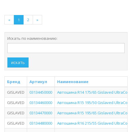
«
1
2
»
Искать по наименованию:
искать
Бренд
Артикул
Наименование
GISLAVED
03134450000
Автошина R14 175/65 Gislaved UltraCont
GISLAVED
03134460000
Автошина R15 195/50 Gislaved UltraCont
GISLAVED
03134470000
Автошина R15 195/65 Gislaved UltraCont
GISLAVED
03134480000
Автошина R16 215/55 Gislaved UltraCont