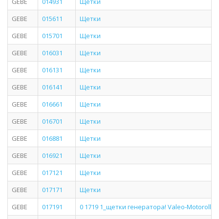
GEBE
014931
Щетки
GEBE
015611
Щетки
GEBE
015701
Щетки
GEBE
016031
Щетки
GEBE
016131
Щетки
GEBE
016141
Щетки
GEBE
016661
Щетки
GEBE
016701
Щетки
GEBE
016881
Щетки
GEBE
016921
Щетки
GEBE
017121
Щетки
GEBE
017171
Щетки
GEBE
017191
0 1719 1_щетки генератора! Valeo-Motorolla 6