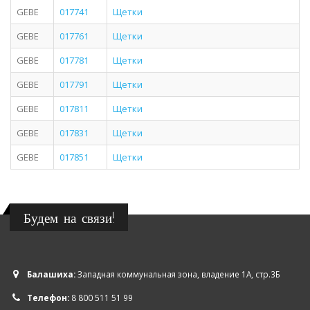
GEBE
017741
Щетки
GEBE
017761
Щетки
GEBE
017781
Щетки
GEBE
017791
Щетки
GEBE
017811
Щетки
GEBE
017831
Щетки
GEBE
017851
Щетки
Будем на связи!
Балашиха:
Западная коммунальная зона, владение 1А, стр.3Б
Телефон:
8 800 511 51 99