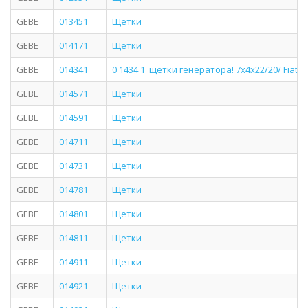
GEBE
013451
Щетки
GEBE
014171
Щетки
GEBE
014341
0 1434 1_щетки генератора! 7x4x22/20/ Fiat J
GEBE
014571
Щетки
GEBE
014591
Щетки
GEBE
014711
Щетки
GEBE
014731
Щетки
GEBE
014781
Щетки
GEBE
014801
Щетки
GEBE
014811
Щетки
GEBE
014911
Щетки
GEBE
014921
Щетки